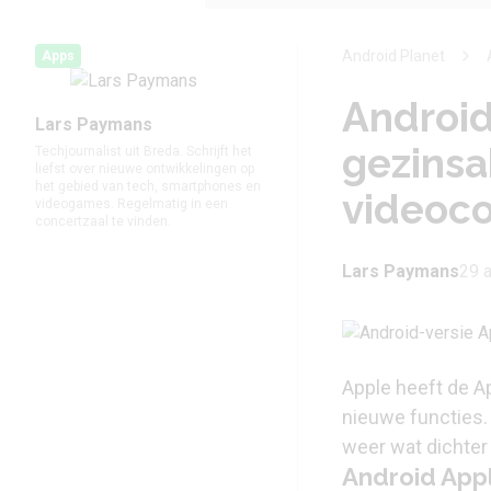
Android Planet
Apps
Android
Lars Paymans
gezins
Techjournalist uit Breda. Schrijft het
liefst over nieuwe ontwikkelingen op
het gebied van tech, smartphones en
videoc
videogames. Regelmatig in een
concertzaal te vinden.
Lars Paymans
29 a
Apple heeft de A
nieuwe functies.
weer wat dichter b
Android App