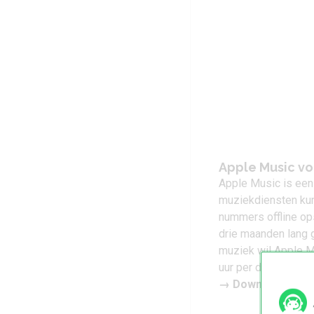
Apple Music v
Apple Music is een
muziekdiensten kun
nummers offline op
drie maanden lang g
muziek wil Apple M
uur per dag en 7 da
→
Download Apple