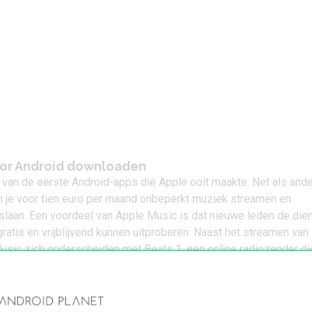
oor Android downloaden
 van de eerste Android-apps die Apple ooit maakte. Net als and
 je voor tien euro per maand onbeperkt muziek streamen en
slaan. Een voordeel van Apple Music is dat nieuwe leden de die
ratis en vrijblijvend kunnen uitproberen. Naast het streamen van
usic zich onderscheiden met Beats 1, een online radiozender di
gen per week actief is.
 Music in Google Play
(gratis)