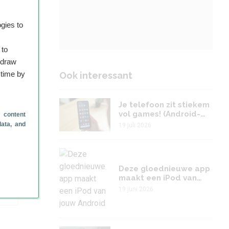
gies to
 to
hdraw
 time by
Ook interessant
Je telefoon zit stiekem
vol games! (Android-
 content
apps en -games week
data, and
19 juli 2026
29)
Deze gloednieuwe app
maakt een iPod van
jouw Android
19 juni 2026