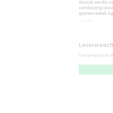
Social media z
verslaving (An
games week 24
1 juli 2026
Lezersreact
Deel je kennis of s