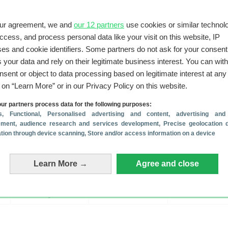
our agreement, we and
our 12 partners
use cookies or similar technolo
access, and process personal data like your visit on this website, IP
es and cookie identifiers. Some partners do not ask for your consent
 your data and rely on their legitimate business interest. You can wit
nsent or object to data processing based on legitimate interest at any
g on “Learn More” or in our Privacy Policy on this website.
ur partners process data for the following purposes:
s
, Functional
, Personalised advertising and content, advertising and
ment, audience research and services development
, Precise geolocation 
cation through device scanning
, Store and/or access information on a device
Learn More →
Agree and close
 je geholpen?
Reageer