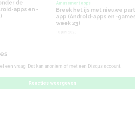
onder de
Amusement apps
droid-apps en -
Breek het ijs met nieuwe part
)
app (Android-apps en -game
week 23)
10 juni 2026
ies
tel een vraag. Dat kan anoniem of met een Disqus account.
Reacties weergeven