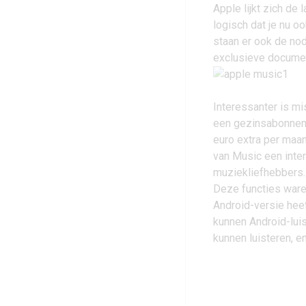
Apple lijkt zich de
logisch dat je nu o
staan er ook de no
exclusieve documen
Interessanter is m
een gezinsabonnem
euro extra per maan
van Music een inte
muziekliefhebbers.
Deze functies ware
Android-versie heef
kunnen Android-lui
kunnen luisteren, e