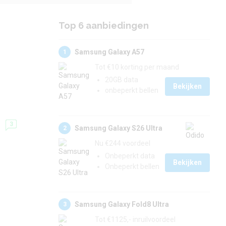
Top 6 aanbiedingen
Samsung Galaxy A57
1
Tot €10 korting per maand
20GB data
Bekijken
onbeperkt bellen
3
Samsung Galaxy S26 Ultra
2
Nu €244 voordeel
Onbeperkt data
Bekijken
Onbeperkt bellen
Samsung Galaxy Fold8 Ultra
3
Tot €1125,- inruilvoordeel