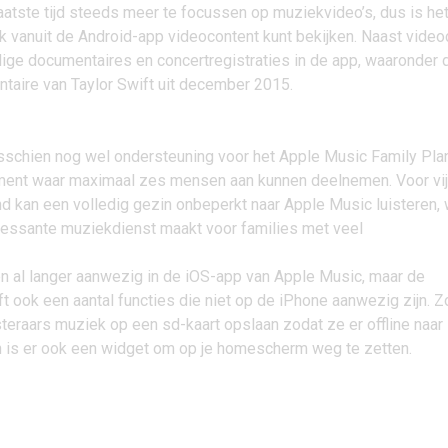
 laatste tijd steeds meer te focussen op muziekvideo’s, dus is he
ok vanuit de Android-app videocontent kunt bekijken. Naast video
dige documentaires en concertregistraties in de app, waaronder 
taire van Taylor Swift uit december 2015.
isschien nog wel ondersteuning voor het Apple Music Family Plan
ent waar maximaal zes mensen aan kunnen deelnemen. Voor vij
d kan een volledig gezin onbeperkt naar Apple Music luisteren, 
ressante muziekdienst maakt voor families met veel
n al langer aanwezig in de iOS-app van Apple Music, maar de
t ook een aantal functies die niet op de iPhone aanwezig zijn. Z
steraars muziek op een
sd-kaart opslaan
zodat ze er offline naar
n is er ook
een widget
om op je homescherm weg te zetten.