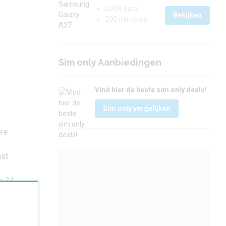
20GB data
Bekijken
200 min/sms
Sim only Aanbiedingen
Vind hier de beste sim only deals!
Sim only vergelijken
ere
nst
e 24