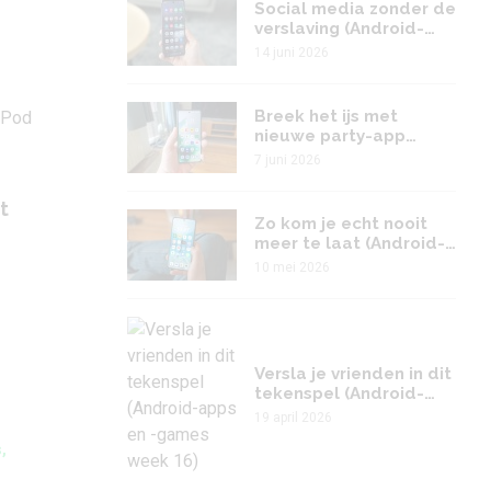
Social media zonder de
verslaving (Android-
apps en -games week
14 juni 2026
24)
Breek het ijs met
nieuwe party-app
(Android-apps en -
7 juni 2026
games week 23)
t
Zo kom je echt nooit
meer te laat (Android-
apps en -games week
10 mei 2026
19)
Versla je vrienden in dit
tekenspel (Android-
apps en -games week
19 april 2026
16)
,