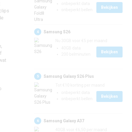
t
onbeperkt data
Bekijken
onbeperkt bellen
clips
de
Samsung S26
4
Nu 30GB voor €5 per maand
,
40GB data
Bekijken
f
200 belminuten
wat
Samsung Galaxy S26 Plus
5
Tot €10 korting per maand
o
onbeperkt data
Bekijken
onbeperkt bellen
Samsung Galaxy A37
6
40GB voor €6,50 per maand