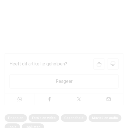
Heeft dit artikel je geholpen?
Reageer
Financien
Foto's en video
Gezondheid
Muziek en audio
Tools
Toplijsten