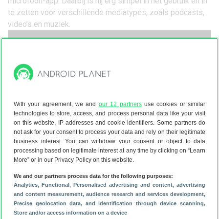
microfoon-app. Daarbij is hij erg simpel in het gebruik en in
te zetten voor verschillende mediatypes, zoals podcasts,
video’s en muziek.
With your agreement, we and
our 12 partners
use cookies or similar
technologies to store, access, and process personal data like your visit
on this website, IP addresses and cookie identifiers. Some partners do
not ask for your consent to process your data and rely on their legitimate
business interest. You can withdraw your consent or object to data
processing based on legitimate interest at any time by clicking on “Learn
More” or in our Privacy Policy on this website.
De app biedt verschillende audio-effecten die je opname
We and our partners process data for the following purposes:
kunnen verbeteren. Zo heb je de mogelijkheid om
Analytics
, Functional
, Personalised advertising and content, advertising
and content measurement, audience research and services development
,
achtergrondruis te verminderen, wat erg goed van pas komt
Precise geolocation data, and identification through device scanning
,
bij telefoonmicrofoontjes. Verder heb je een equalizer om
Store and/or access information on a device