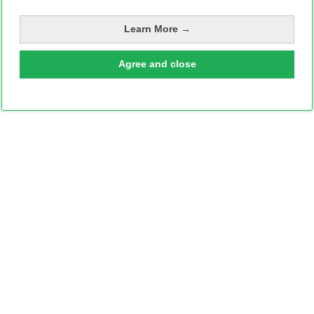
de toonhoogtes aan te passen, een tool om stereogeluid in
te stellen en nog veel meer. Houd er rekening mee dat de
Learn More →
app vrij nieuw is en nog niet volledig is doorontwikkeld.
Hierdoor werken sommige dingen mogelijk nog niet
Agree and close
helemaal goed.
→
Download Dolby On in de Play Store
(gratis)