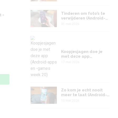
games week 23)
Tinderen om foto’s te
 -
verwijderen (Android-
apps en -games week
31 mei 2026
22)
Koopjesjagen doe je
met deze app
(Android-apps en -
17 mei 2026
games week 20)
Zo kom je echt nooit
meer te laat (Android-
apps en -games week
10 mei 2026
19)