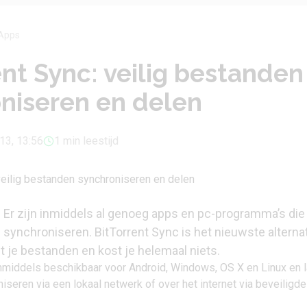
Apps
ent Sync: veilig bestanden
niseren en delen
013, 13:56
1 min leestijd
Er zijn inmiddels al genoeg apps en pc-programma’s die 
synchroniseren. BitTorrent Sync is het nieuwste alternat
t je bestanden en kost je helemaal niets.
inmiddels beschikbaar voor Android, Windows, OS X en Linux en l
seren via een lokaal netwerk of over het internet via beveiligd