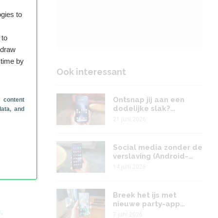
gies to
 to
hdraw
 time by
Ook interessant
,
Ontsnap jij aan een
 content
dodelijke slak?
data, and
(Android-apps en -
21 juni 2026
games week 25)
-
Social media zonder de
verslaving (Android-
apps en -games week
14 juni 2026
24)
Breek het ijs met
nieuwe party-app
,
(Android-apps en -
7 juni 2026