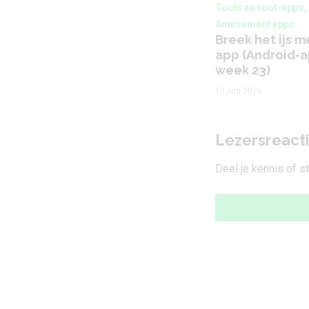
Tools en root-apps,
Amusement apps
Breek het ijs m
app (Android-
week 23)
10 juni 2026
Lezersreact
Deel je kennis of s