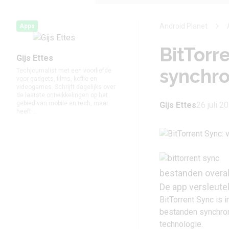
Android Planet
Apps
BitTorr
Gijs Ettes
synchro
Techjournalist met een voorliefde
voor gadgets, films, koffie en
videogames. Schrijft dagelijks over
de laatste ontwikkelingen op het
gebied van mobile en tech, maar
Gijs Ettes
26 juli 2
heeft...
bestanden overal 
De app versleutel
BitTorrent Sync is 
bestanden synchroni
technologie.