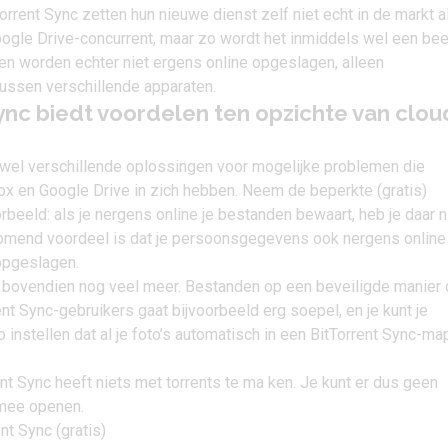
rrent Sync zetten hun nieuwe dienst zelf niet echt in de markt a
ogle Drive-concurrent, maar zo wordt het inmiddels wel een bee
en worden echter niet ergens online opgeslagen, alleen
ussen verschillende apparaten.
ync biedt voordelen ten opzichte van clou
wel verschillende oplossingen voor mogelijke problemen die
ox en Google Drive in zich hebben. Neem de beperkte (gratis)
rbeeld: als je nergens online je bestanden bewaart, heb je daar n
omend voordeel is dat je persoonsgegevens ook nergens online
opgeslagen.
n bovendien nog veel meer. Bestanden op een beveiligde manier 
nt Sync-gebruikers gaat bijvoorbeeld erg soepel, en je kunt je
 instellen dat al je foto’s automatisch in een BitTorrent Sync-ma
ent Sync heeft niets met torrents te ma ken. Je kunt er dus geen
 mee openen.
nt Sync (gratis)