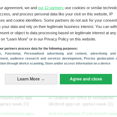
our agreement, we and
our 12 partners
use cookies or similar technolo
access, and process personal data like your visit on this website, IP
es and cookie identifiers. Some partners do not ask for your consent
 your data and rely on their legitimate business interest. You can wit
nsent or object to data processing based on legitimate interest at any
g on “Learn More” or in our Privacy Policy on this website.
ur partners process data for the following purposes:
Productiviteits apps,
Android spelletjes, Productiviteits apps
s
, Functional
, Personalised advertising and content, advertising and
rsonalisatie apps
Social media apps, Muziek apps
ment, audience research and services development
, Precise geolocation 
 een dodelijke
Social media zonder de
cation through device scanning
, Store and/or access information on a device
-apps en -games
verslaving (Android-apps en 
games week 24)
Learn More →
Agree and close
1 juli 2026
Productiviteits apps,
Android spelletjes, Productiviteits apps