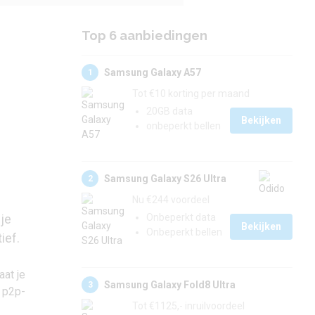
Top 6 aanbiedingen
Samsung Galaxy A57
1
Tot €10 korting per maand
20GB data
Bekijken
onbeperkt bellen
Samsung Galaxy S26 Ultra
2
Nu €244 voordeel
je
Onbeperkt data
Bekijken
Onbeperkt bellen
ief.
aat je
Samsung Galaxy Fold8 Ultra
3
e p2p-
Tot €1125,- inruilvoordeel