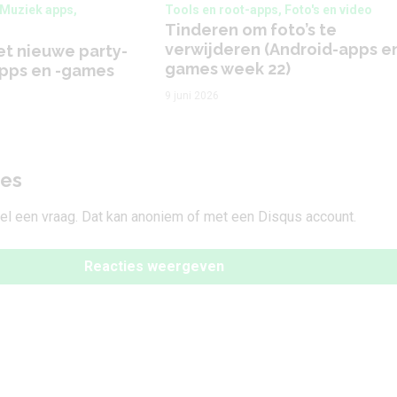
 Muziek apps,
Tools en root-apps, Foto's en video
Tinderen om foto’s te
verwijderen (Android-apps en
et nieuwe party-
games week 22)
apps en -games
9 juni 2026
ies
tel een vraag. Dat kan anoniem of met een Disqus account.
Reacties weergeven