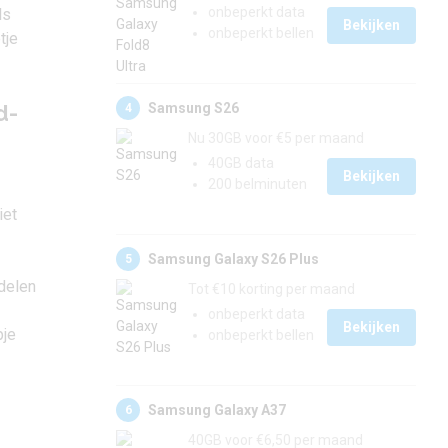
onbeperkt data
ls
Bekijken
onbeperkt bellen
tje
Samsung S26
d-
4
Nu 30GB voor €5 per maand
40GB data
Bekijken
200 belminuten
iet
Samsung Galaxy S26 Plus
5
delen
Tot €10 korting per maand
onbeperkt data
Bekijken
pje
onbeperkt bellen
Samsung Galaxy A37
6
40GB voor €6,50 per maand