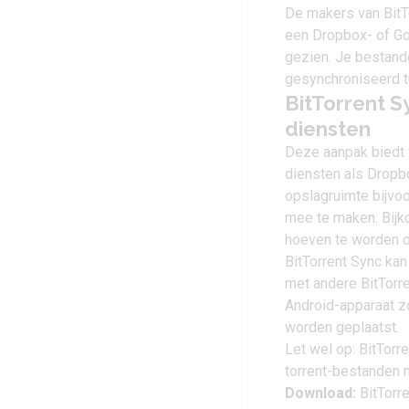
De makers van BitTo
een Dropbox- of Go
gezien. Je bestand
gesynchroniseerd t
BitTorrent S
diensten
Deze aanpak biedt 
diensten als Dropb
opslagruimte bijvoo
mee te maken. Bijk
hoeven te worden 
BitTorrent Sync ka
met andere BitTorre
Android-apparaat zo
worden geplaatst.
Let wel op: BitTorr
torrent-bestanden
Download:
BitTorre