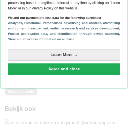
processing based on legitimate interest at any time by clicking on “Learn
More” or in our Privacy Policy on this website.
We and our partners process data for the following purposes:
Analytics
, Functional
, Personalised advertising and content, advertising
and content measurement, audience research and services development
,
Precise geolocation data, and identification through device scanning
,
Heeft dit artikel je geholpen?
Store and/or access information on a device
Learn More →
Reageer
Agree and close
Muziek en audio
Bekijk ook