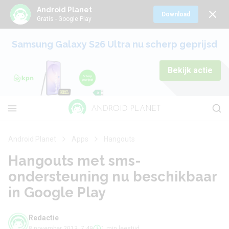
Android Planet
Download
Gratis - Google Play
Samsung Galaxy S26 Ultra nu scherp geprijsd
Bekijk actie
Android Planet
Apps
Hangouts
Hangouts met sms-
ondersteuning nu beschikbaar
in Google Play
Redactie
8 november 2013, 7:49
1 min leestijd