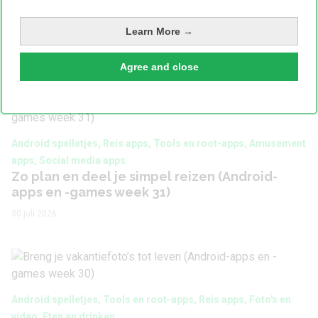
Learn More →
Bekijk ook
Agree and close
Android spelletjes, Reis apps, Tools en root-apps, Amusement
apps, Social media apps
Zo plan en deel je simpel reizen (Android-
apps en -games week 31)
30 juli 2026
Android spelletjes, Tools en root-apps, Reis apps, Foto's en
video, Eten en drinken