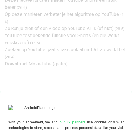
Deze nieuwe functies maken YouTube Shorts een stuk
beter
(26-6)
Op deze manieren verbeter je het algoritme op YouTube
(1-
6)
Zo kun je zien of een video op YouTube AI is (of niet)
(28-5)
YouTube test bekende functie voor Shorts (en die werkt
verslavend)
(12-5)
Zoeken op YouTube gaat straks óók al met AI: zo werkt het
(28-4)
Download
:
MovieTube (gratis)
With your agreement, we and
our 12 partners
use cookies or similar
technologies to store, access, and process personal data like your visit