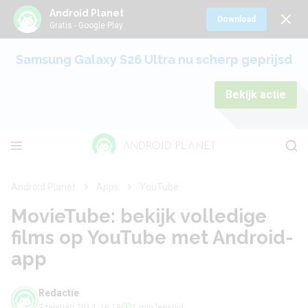
Android Planet
Download
Gratis - Google Play
Samsung Galaxy S26 Ultra nu scherp geprijsd
Bekijk actie
Android Planet
Apps
YouTube
MovieTube: bekijk volledige
films op YouTube met Android-
app
Redactie
3 februari 2014, 16:19
1 min leestijd