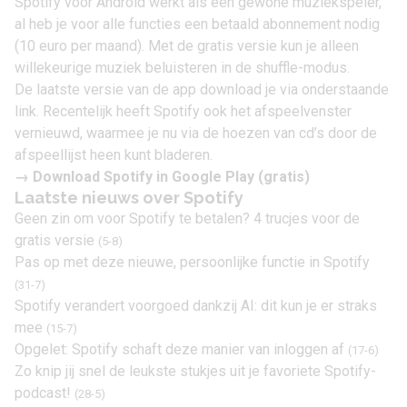
Spotify voor Android werkt als een gewone muziekspeler,
al heb je voor alle functies een betaald abonnement nodig
(10 euro per maand). Met de gratis versie kun je alleen
willekeurige muziek beluisteren in de shuffle-modus.
De laatste versie van de app download je via onderstaande
link. Recentelijk heeft Spotify ook het afspeelvenster
vernieuwd, waarmee je nu via de hoezen van cd’s door de
afspeellijst heen kunt bladeren.
→
Download Spotify in Google Play
(gratis)
Laatste nieuws over Spotify
Geen zin om voor Spotify te betalen? 4 trucjes voor de
gratis versie
(5-8)
Pas op met deze nieuwe, persoonlijke functie in Spotify
(31-7)
Spotify verandert voorgoed dankzij AI: dit kun je er straks
mee
(15-7)
Opgelet: Spotify schaft deze manier van inloggen af
(17-6)
Zo knip jij snel de leukste stukjes uit je favoriete Spotify-
podcast!
(28-5)