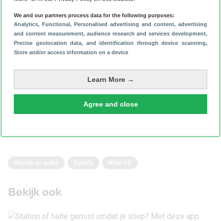
We and our partners process data for the following purposes:
Analytics
, Functional
, Personalised advertising and content, advertising
Bron:
Google+ (Rens Blom, foto)
and content measurement, audience research and services development
,
Precise geolocation data, and identification through device scanning
,
Store and/or access information on a device
Heeft dit artikel je geholpen?
Learn More →
Reageer
Agree and close
Muziek en audio
Spotify
Wear OS
Bekijk ook