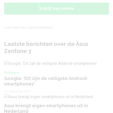
Schrijf een review
Flitstype
LED
Camera voorkant
Lees hier ons recensiebeleid
Camera 1 - Aantal
8 MP
Laatste berichten over de Asus
megapixel
Zenfone 3
Audio
Software
3,5 mm hoofdtelefoon
Ja
Google: ‘Dit zijn de veiligste Android-
aansluiting
smartphones’
Bluetooth stereo
19 september 2023
Ja
(A2DP)
Asus brengt eigen smartphones uit in
Nederland