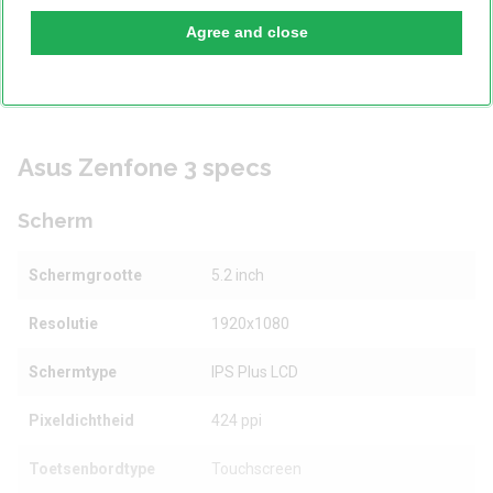
als de
Samsung Galaxy S7
chipsets die toch nog echt een
Agree and close
stukje krachtiger zijn. Daar staat echter tegenover dat Asus
een stuk goedkoper is. Zo heb je nagenoeg dezelfde kracht
voor veel minder geld.
Asus Zenfone 3 specs
Scherm
Schermgrootte
5.2 inch
Resolutie
1920x1080
Schermtype
IPS Plus LCD
Pixeldichtheid
424 ppi
Toetsenbordtype
Touchscreen