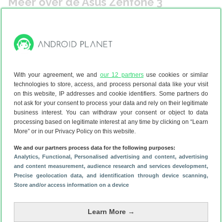
Meer over de Asus Zenfone 3
Design staat centraal bij deze smartphone, aldus de
fabrikant. Het toestel is dun, licht en chique afgewerkt.
Rondom het scherm zitten slechts minimale randen,
zodat de Zenfone 3 ondanks zijn relatief grote scherm toch
compact blijft. De metalen achterkant voelt stevig aan maar
ligt ook zeer prettig in de hand.
With your agreement, we and
our 12 partners
use cookies or similar
technologies to store, access, and process personal data like your visit
De Zenfone 3 is uitgerust met een Pixelmaster 3.0-camera.
on this website, IP addresses and cookie identifiers. Some partners do
Een speerpunt daarvan is dat je razendsnel scherpe foto’s
not ask for your consent to process your data and rely on their legitimate
kunt schieten. Dat komt mede door de aanwezigheid van
business interest. You can withdraw your consent or object to data
optische beeldstabilisatie, waarmee zelfs flink trillende
processing based on legitimate interest at any time by clicking on “Learn
More” or in our Privacy Policy on this website.
beelden nog stabiel overkomen. Zo kun je elk moment
vastleggen en mis je nooit meer iets. De 16 megapixel-
We and our partners process data for the following purposes:
camera op schiet levendige, kleurrijke foto’s, ook in
Analytics
, Functional
, Personalised advertising and content, advertising
and content measurement, audience research and services development
,
situaties met weinig licht. Voorop zit nog een 8 megapixel-
Precise geolocation data, and identification through device scanning
,
camera waarmee je mooie selfies kunt maken.
Store and/or access information on a device
Hoewel de Zenfone 3 de positie van een vlaggenschip
inneemt binnen het aanbod van Asus, zit de hardware niet
Learn More →
helemáál op het hoogste niveau. Zo bieden smartphones