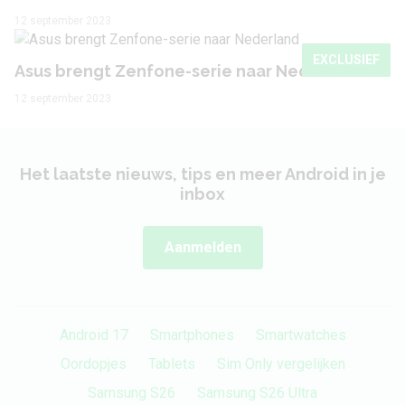
Batterij
12 september 2023
Capaciteit
2600 mAh
EXCLUSIEF
Asus brengt Zenfone-serie naar Nederland
Type
Lithium-Ion
12 september 2023
Behuizing
Het laatste nieuws, tips en meer Android in je
Lengte
146.9 mm
inbox
Breedte
74 mm
Aanmelden
Dikte
7.7 mm
Gewicht
144 gram
Android 17
Smartphones
Smartwatches
Stofdicht
Nee
Oordopjes
Tablets
Sim Only vergelijken
Kleur
Zwart
Samsung S26
Samsung S26 Ultra