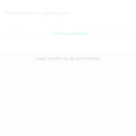
Processor en geheugen
Chipset
Qualcomm Snapdragon 625 (8953)
Alle specificaties
CPU
ARM Cortex A53
CPU-kernen
Octa Core
Lees verder na de advertentie.
CPU-snelheid
2 GHz
Grafische chip
Adreno 506
Werkgeheugen
3 GB
Interne opslag
32 GB
Maximaal uitbreidbaar
microSD tot 256 GB
geheugen