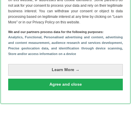
Dit is hoe je je Samsung iets leuks laat zeggen bij het
not ask for your consent to process your data and rely on their legitimate
opladen
(6-8)
business interest. You can withdraw your consent or object to data
Samsung Galaxy Z Fold 8 (Ultra) en Flip 8 nu te koop in
processing based on legitimate interest at any time by clicking on “Learn
Nederland
(6-8)
More” or in our Privacy Policy on this website.
Gelekt: Samsung Galaxy S26 FE verschilt subtiel van
We and our partners process data for the following purposes:
voorganger
(5-8)
Analytics
, Functional
, Personalised advertising and content, advertising
and content measurement, audience research and services development
,
Precise geolocation data, and identification through device scanning
,
Store and/or access information on a device
Learn More →
Agree and close