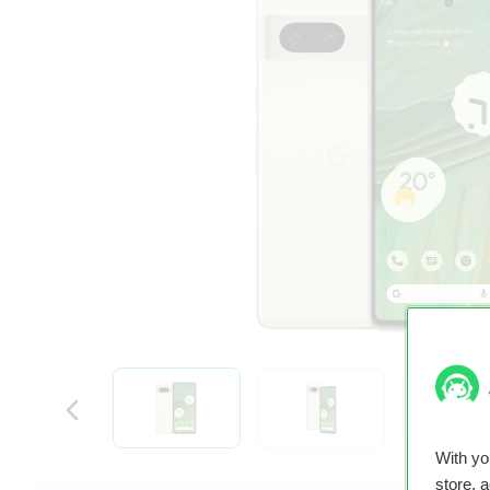
With y
store, 