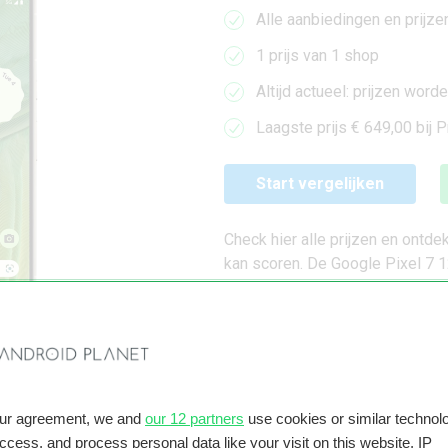
Alle aanbiedingen en prijze
1 prijs van 1 shop
Altijd actueel: prijzen wor
Laagste prijs € 649,00 bij 
Start vergelijken
Check hier alle prijzen en ontd
kan scoren. De Google Pixel 7 12
eenvoudig alle prijzen en aanb
deal.
our agreement, we and
our 12 partners
use cookies or similar technolo
access, and process personal data like your visit on this website, IP