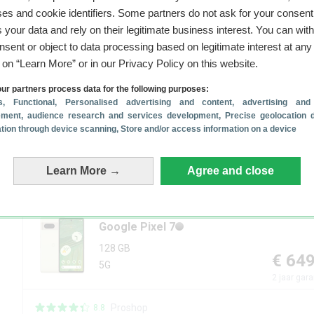
es and cookie identifiers. Some partners do not ask for your consent
1
resultaat
vanaf
€ 649,00
 your data and rely on their legitimate business interest. You can wit
✕
nsent or object to data processing based on legitimate interest at any
Gesponsord
g on “Learn More” or in our Privacy Policy on this website.
Google Pixel 10
ur partners process data for the following purposes:
Tot €10 korting per maand
s
, Functional
, Personalised advertising and content, advertising and
✓
Extra voordeel als je thuis KPN hebt:
ment, audience research and services development
, Precise geolocation 
cation through device scanning
✓
Dubbele data en gratis Netflix
, Store and/or access information on a device
✓
Nu géén aansluitkosten van € 25
Learn More →
Agree and close
Bekijk aanbieding
Google
Pixel 7
128 GB
€ 64
5G
2
jaar gara
Proshop
8.8