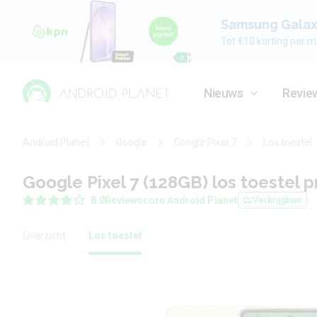
Samsung Galaxy
Tot €10 korting per m
Nieuws
Revie
Android Planet
Google
Google Pixel 7
Los toestel
Google Pixel 7 (128GB) los toestel pr
8.0
Reviewscore Android Planet
Verkrijgbaar
Overzicht
Los toestel