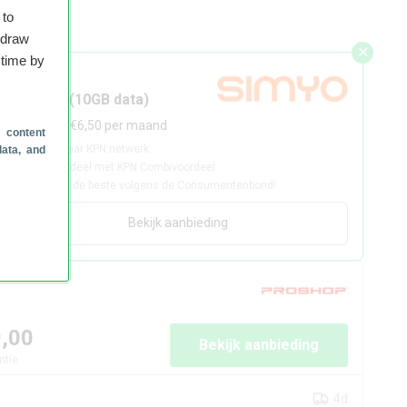
 to
hdraw
✕
 time by
Gesponsord
Sim only (10GB data)
40GB voor €6,50 per maand
 content
✓
Betrouwbaar KPN netwerk
data, and
✓
Extra voordeel met KPN Combivoordeel
✓
Al 37 keer de beste volgens de Consumentenbond!
Bekijk aanbieding
9,00
Bekijk aanbieding
ntie
4d