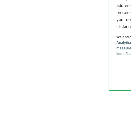
address
process
your co
clickin
We and o
Analytic
measure
identifi