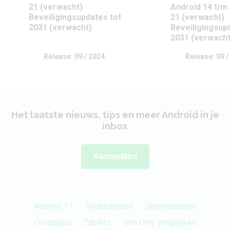
21 (verwacht)
Android 14 t/m
Beveiligingsupdates tot
21 (verwacht)
2031 (verwacht)
Beveiligingsup
2031 (verwacht
Release: 09 / 2024
Release: 09 /
Het laatste nieuws, tips en meer Android in je
inbox
Aanmelden
Android 17
Smartphones
Smartwatches
Oordopjes
Tablets
Sim Only vergelijken