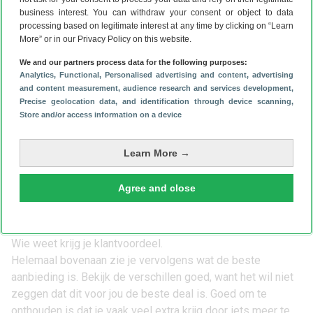
gehele looptijd. Er is veel mogelijk.
business interest. You can withdraw your consent or object to data
Bekijk alle opties rustig. Kijk hoeveel je in totaal betaalt als
processing based on legitimate interest at any time by clicking on “Learn
je gaat voor een abonnement met telefoon of als je kiest
More” or in our Privacy Policy on this website.
voor een losse Pixel 9 Pro Fold met sim only. In de
We and our partners process data for the following purposes:
vergelijker hierboven zie je direct wat voor jou de beste
Analytics
, Functional
, Personalised advertising and content, advertising
deal is.
and content measurement, audience research and services development
,
Hoe vind ik de goedkoopste Google
Precise geolocation data, and identification through device scanning
,
Store and/or access information on a device
Pixel 9 Pro Fold met abonnement dat
bij mij past?
Learn More →
Dat doe je door onze prijsvergelijker hierboven erbij te
pakken. Via de filters geef je precies aan wat je wensen
Agree and close
zijn. Geef daarbij aan hoeveel GB’s je graag in je bundel zou
willen, hoeveel je belt en wat je per maand kwijt wil zijn.
Vergeet ook zeker niet je internetprovider aan te geven.
Wie weet krijg je klantvoordeel.
Helemaal bovenaan zie je vervolgens wat de beste
aanbieding is. Bekijk de verschillen goed, want het wil niet
zeggen dat dit voor jou de beste deal is. Goed om te
onthouden is dat je vaak veel extra krijg door iets meer te