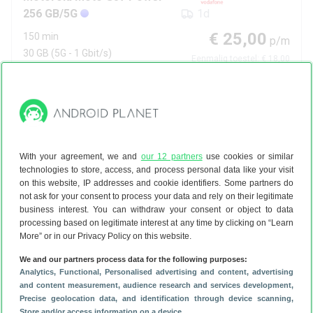
256 GB/5G
1d
€ 25,00
150 min
p/m
30 GB
(5G - 1 Gbit/s)
Eenmalig toestel:
€ 18,00
2 jaar
Gemiddeld p/m:
€ 25,96
€ 139,00
toestelvoordeel
Bekijk bij
Belsimpel
With your agreement, we and
our 12 partners
use cookies or similar
Meer informatie
Prijsoverzicht
Bekijk deals
technologies to store, access, and process personal data like your visit
on this website, IP addresses and cookie identifiers. Some partners do
not ask for your consent to process your data and rely on their legitimate
Zonder BKR
business interest. You can withdraw your consent or object to data
Motorola
Moto G57 Power
processing based on legitimate interest at any time by clicking on “Learn
256 GB/5G
1d
More” or in our Privacy Policy on this website.
€ 27,00
onbeperkt min
We and our partners process data for the following purposes:
p/m
Analytics
, Functional
, Personalised advertising and content, advertising
15 GB
(5G - 1 Gbit/s)
Eenmalig toestel:
€ 0,00
and content measurement, audience research and services development
,
2 jaar
Gemiddeld p/m:
€ 27,21
Precise geolocation data, and identification through device scanning
,
Store and/or access information on a device