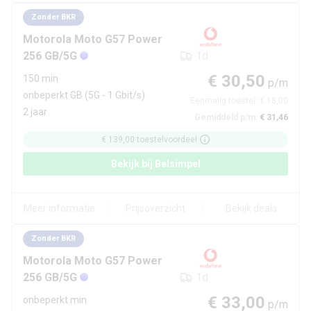
Zonder BKR
Motorola
Moto G57 Power
256 GB/5G
1d
€ 30,50
150 min
p/m
onbeperkt GB
(5G - 1 Gbit/s)
Eenmalig toestel:
€ 18,00
2 jaar
Gemiddeld p/m:
€ 31,46
€ 139,00
toestelvoordeel
Bekijk bij
Belsimpel
Meer informatie
Prijsoverzicht
Bekijk deals
Zonder BKR
Motorola
Moto G57 Power
256 GB/5G
1d
€ 33,00
onbeperkt min
p/m