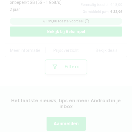
onbeperkt GB
(5G - 1 Gbit/s)
Eenmalig toestel:
€ 18,00
2 jaar
Gemiddeld p/m:
€ 33,96
€ 139,00
toestelvoordeel
Bekijk bij
Belsimpel
Meer informatie
Prijsoverzicht
Bekijk deals
Filters
Het laatste nieuws, tips en meer Android in je
inbox
Aanmelden