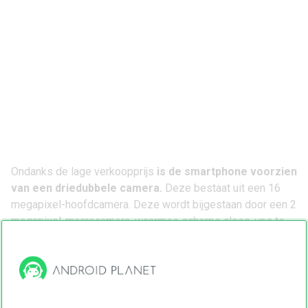
Ondanks de lage verkoopprijs
is de smartphone voorzien
van een driedubbele camera.
Deze bestaat uit een 16
megapixel-hoofdcamera. Deze wordt bijgestaan door een 2
megapixel-macrocamera, waarmee scherpe close-ups te
maken zijn. Tot slot zit er nog een 2 megapixel-
dieptesensor op, waarmee verschillende effecten in foto’s
mogelijk gemaakt worden. De reguliere G8 Power heeft er
ook nog een zoomlens bij, die ontbreekt op dit toestel.
Android 9.0 en micro-usb