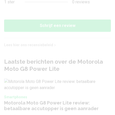
1 ster
0 reviews
Flitstype
LED
Camera voorkant
Schrijf een review
Camera 1 - Aantal
8 MP
megapixel
Lees hier ons recensiebeleid
Laatste berichten over de Motorola
Audio
Moto G8 Power Lite
3,5 mm hoofdtelefoon
Ja
aansluiting
Batterij
Smartphones
Motorola Moto G8 Power Lite review:
betaalbare accutopper is geen aanrader
Capaciteit
5000 mAh