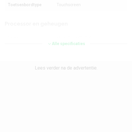
Toetsenbordtype
Touchscreen
Processor en geheugen
Chipset
MediaTek MT6765
Alle specificaties
CPU
ARM Cortex A53
CPU-kernen
Octa Core
Lees verder na de advertentie.
CPU-snelheid
2.3 GHz
Grafische chip
PowerVR GE8320
Werkgeheugen
4 GB
Interne opslag
64 GB
Maximaal uitbreidbaar