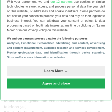
With your agreement, we and
our 12 partners
use cookies or similar
Tot slot is ook de oplaadtechnologie bij de G8 Power Lite
technologies to store, access, and process personal data like your visit
aangepast. Het toestel laadt op via micro-usb, niet met het
on this website, IP addresses and cookie identifiers. Some partners do
not ask for your consent to process your data and rely on their legitimate
modernere usb-c wat zijn duurdere broer heeft. Daarmee
business interest. You can withdraw your consent or object to data
laadt de Lite ook iets langzamer op en duurt het langer voor
processing based on legitimate interest at any time by clicking on “Learn
de grote accu weer helemaal vol is.
More” or in our Privacy Policy on this website.
We and our partners process data for the following purposes:
Analytics
, Functional
, Personalised advertising and content, advertising
Ook de software is niet het nieuwste van het nieuwste. De
and content measurement, audience research and services development
,
Precise geolocation data, and identification through device scanning
,
Motorola Moto G8 Power Lite wordt geleverd met
Android
Store and/or access information on a device
9.0 (Pie)
. Inmiddels is het nieuwere
Android 10
al een tijdje
uit.
Learn More →
De Motorola Moto G8 Lite is
vanaf half april 2020
verkrijgbaar
in Nederland. Het toestel heeft
een
adviesprijs van 169,99 euro
. Het toestel wordt geleverd
Agree and close
in één kleur: ‘royal blue’.
Lees meer nieuws over Motorola
Motorola’s volgende truc: een smartwatch die uitvouwt tot
telefoon
(7-8)