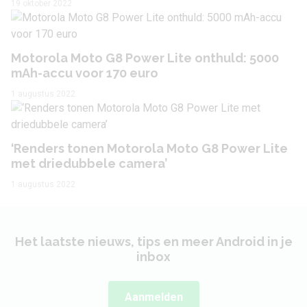
19 oktober 2022
Behuizing
Motorola Moto G8 Power Lite onthuld: 5000
Lengte
164.9 mm
mAh-accu voor 170 euro
Breedte
75.8 mm
1 augustus 2022
Dikte
9.2 mm
‘Renders tonen Motorola Moto G8 Power Lite
Gewicht
200 gram
met driedubbele camera’
Vouwbaar
Nee
1 augustus 2022
Type simkaart
Nano sim
Het laatste nieuws, tips en meer Android in je
Dual sim
Ja
inbox
Besturingssysteem en updatebeleid
Aanmelden