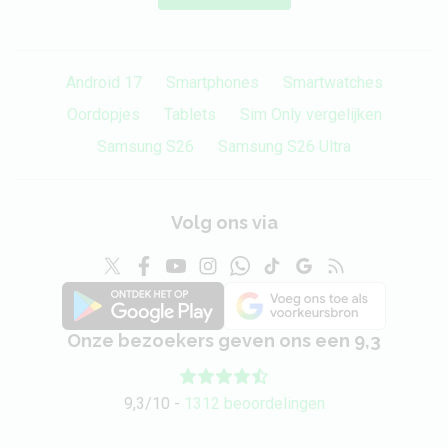
Besturingssysteem (bij
Android 9.0
introductie)
Android 17
Smartphones
Smartwatches
Connectiviteit
Oordopjes
Tablets
Sim Only vergelijken
Samsung S26
Samsung S26 Ultra
2G (edge, gprs)
Ja
3G (hspa, hspa+,
Ja
Volg ons via
hsdpa, hsupa, umts)
4G (lte)
Ja
4G+ (lte advanced)
Ja
Onze bezoekers geven ons een 9,3
800, 850, 900, 1800, 1900, 2100,
Frequentiebereik
2600 MHz
9,3/10 -
1312 beoordelingen
WiFi
Ja