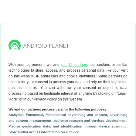
De update lijkt vooral voor de Google Pixel en Pixel XL
gereserveerd. De grootste nieuwe features, zoals de
Google Assistant en een aangepaste homescreen, zijn
voorlopig alleen op die toestellen te vinden. De twee
smartphones zijn vanaf vandaag verkrijgbaar in
verschillende landen waaronder de Verenigde Staten. Of en
With your agreement, we and
our 12 partners
use cookies or similar
wanneer ze in Nederland verschijnen is nog onbekend.
technologies to store, access, and process personal data like your visit
Lees het laatste nieuws over Android
on this website, IP addresses and cookie identifiers. Some partners do
not ask for your consent to process your data and rely on their legitimate
business interest. You can withdraw your consent or object to data
processing based on legitimate interest at any time by clicking on “Learn
More” or in our Privacy Policy on this website.
We and our partners process data for the following purposes:
Analytics
, Functional
, Personalised advertising and content, advertising
and content measurement, audience research and services development
,
Precise geolocation data, and identification through device scanning
,
Store and/or access information on a device