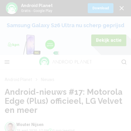
Android Planet
Download
Gratis - Google Play
Samsung Galaxy S26 Ultra nu scherp geprijsd
Bekijk actie
Android Planet
Nieuws
Android-nieuws #17: Motorola
Edge (Plus) officieel, LG Velvet
en meer
Wouter Nijsen
25 april 2020, 17:09
3 min leestijd