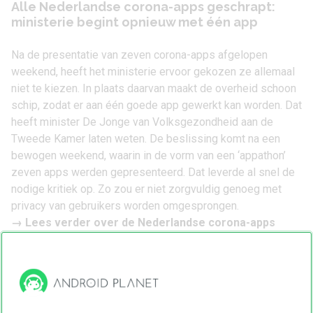
Alle Nederlandse corona-apps geschrapt:
ministerie begint opnieuw met één app
Na de presentatie van zeven corona-apps afgelopen
weekend, heeft het ministerie ervoor gekozen ze allemaal
niet te kiezen. In plaats daarvan maakt de overheid schoon
schip, zodat er aan één goede app gewerkt kan worden. Dat
heeft minister De Jonge van Volksgezondheid aan de
Tweede Kamer laten weten. De beslissing komt na een
bewogen weekend, waarin in de vorm van een
‘appathon’
zeven apps werden gepresenteerd
. Dat leverde al snel de
nodige kritiek op. Zo zou er niet zorgvuldig genoeg met
privacy van gebruikers worden omgesprongen.
→ Lees verder over de
Nederlandse corona-apps
OnePlus 8 Pro heeft schermproblemen:
updates moeten oplossing bieden
De
OnePlus 8 Pro
wordt inmiddels bij de eerste gebruikers
geleverd, maar het scherm van de nieuwe smartphone