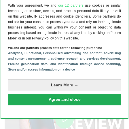
heeft last van problemen. Zo zien sommige gebruikers een
With your agreement, we and
our 12 partners
use cookies or similar
groene waas over het display, als de helderheid
technologies to store, access, and process personal data like your visit
bijvoorbeeld laag staat. Ook toont het OnePlus 8 Pro in
on this website, IP addresses and cookie identifiers. Some partners do
not ask for your consent to process your data and rely on their legitimate
sommige gevallen de kleur zwart niet goed; zogeheten
business interest. You can withdraw your consent or object to data
‘crushed blacks’. OnePlus heeft inmiddels gereageerd en
processing based on legitimate interest at any time by clicking on “Learn
belooft de schermproblemen op te lossen middels
More” or in our Privacy Policy on this website.
software-updates.
Android Police
schrijft dat de
We and our partners process data for the following purposes:
eerstvolgende software-update een oplossing bevat voor
Analytics
, Functional
, Personalised advertising and content, advertising
de groene waas van het scherm.
and content measurement, audience research and services development
,
Precise geolocation data, and identification through device scanning
,
→ Lees verder over de
schermproblemen van de
Store and/or access information on a device
OnePlus 8 Pro
Video van de week: review van OnePlus 8
Learn More →
Agree and close