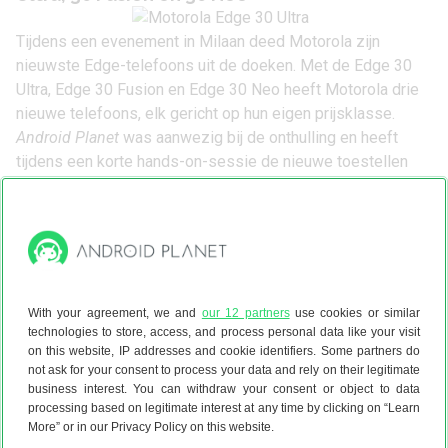
Tijdens een evenement in Milaan deed Motorola zijn
nieuwste Edge-telefoons uit de doeken. Met de Edge 30
Ultra, Edge 30 Fusion en Edge 30 Neo heeft Motorola drie
nieuwe telefoons, elk gericht op hun eigen prijsklasse.
Android Planet
was aanwezig bij de onthulling en heeft
tijdens een korte hands-on-sessie de nieuwe toestellen
bekeken. In onderstaand artikel lees je onze eerste
indrukken.
→ Onze
preview van de Motorola Edge 30 Ultra, Fusion
en Neo
Dit zijn de 5 beste Android-alternatieven voor
de iPhone 14
With your agreement, we and
our 12 partners
use cookies or similar
technologies to store, access, and process personal data like your visit
Na maanden van geruchten heeft Apple eindelijk de
iPhone
on this website, IP addresses and cookie identifiers. Some partners do
not ask for your consent to process your data and rely on their legitimate
14
-serie gepresenteerd. Die bestaat uit vier modellen,
business interest. You can withdraw your consent or object to data
waarvan de goedkoopste maar liefst
1019 euro
kost. Voor
processing based on legitimate interest at any time by clicking on “Learn
minder geld koop je in het andere kamp natuurlijk ook veel
More” or in our Privacy Policy on this website.
moois.