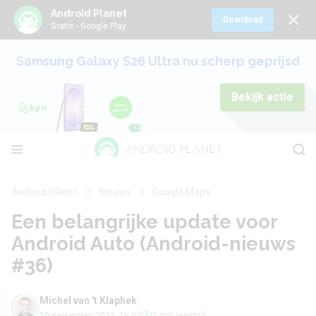
Android Planet
Download
Gratis - Google Play
Samsung Galaxy S26 Ultra nu scherp geprijsd
Bekijk actie
Android Planet
Nieuws
Google Maps
Een belangrijke update voor
Android Auto (Android-nieuws
#36)
Michel van 't Klaphek
10 september 2022, 16:02
2 min leestijd