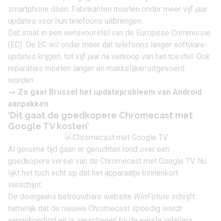
smartphone doen. Fabrikanten moeten onder meer vijf jaar
updates voor hun telefoons uitbrengen.
Dat staat in een wetsvoorstel van de Europese Commissie
(EC). De EC wil onder meer dat telefoons langer software-
updates krijgen, tot vijf jaar na verkoop van het toestel. Ook
reparaties moeten langer en makkelijker uitgevoerd
worden.
→ Zo gaat
Brussel het updateprobleem van Android
aanpakken
‘Dit gaat de goedkopere Chromecast met
Google TV kosten’
Al geruime tijd gaan er geruchten rond over een
goedkopere versie van de
Chromecast met Google TV
. Nu
lijkt het toch echt op dat het apparaatje binnenkort
verschijnt.
De doorgaans betrouwbare website
WinFuture
schrijft
namelijk dat de nieuwe Chromecast spoedig wordt
aangekondigd en is verschenen bij de eerste retailers.