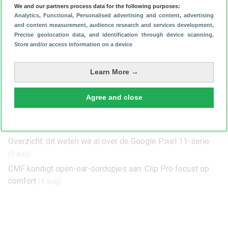
We and our partners process data for the following purposes:
Hieronder lichten we, in willekeurige volgorde, de vijf beste
Analytics
, Functional
, Personalised advertising and content, advertising
Android-alternatieven voor de iPhone 14 uit.
and content measurement, audience research and services development
,
→ De
beste Android-alternatieven voor de iPhone 14
Precise geolocation data, and identification through device scanning
,
Store and/or access information on a device
Het laatste Android-nieuws:
Dit is wanneer de Google Assistent écht helemaal verdwijnt
(5 aug)
Learn More →
Gelekt: Samsung Galaxy S26 FE verschilt subtiel van
Agree and close
voorganger
(5 aug)
Houd je Pixel veilig: installeer nu de augustus-update
(5 aug)
Overzicht: dit weten we al over de Google Pixel 11-serie
(5 aug)
CMF kondigt open-ear-oordopjes aan: Clip Pro focust op
comfort
(4 aug)