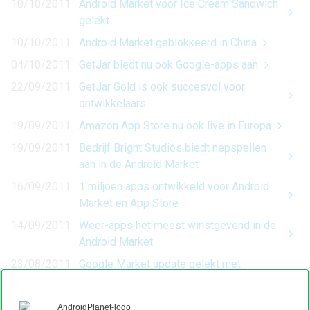
10/10/2011
Android Market voor Ice Cream Sandwich
gelekt
10/10/2011
Android Market geblokkeerd in China
04/10/2011
GetJar biedt nu ook Google-apps aan
22/09/2011
GetJar Gold is ook succesvol voor
ontwikkelaars
19/09/2011
Amazon App Store nu ook live in Europa
19/09/2011
Bedrijf Bright Studios biedt nepspellen
aan in de Android Market
16/09/2011
1 miljoen apps ontwikkeld voor Android
Market en App Store
14/09/2011
Weer-apps het meest winstgevend in de
Android Market
23/08/2011
Google Market update gelekt met
toevoeging pincode en +1 knop
19/08/2011
Vodafone introduceert afrekenen via de