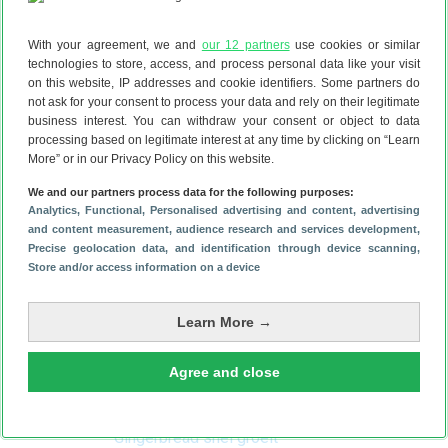
telefoonrekening voor Android
08/08/2011
Android-ontwikkelaar uit frustratie op
With your agreement, we and
our 12 partners
use cookies or similar
technologies to store, access, and process personal data like your visit
commentaar Marketplace
on this website, IP addresses and cookie identifiers. Some partners do
02/08/2011
Amazon Appstore accepteert geen
not ask for your consent to process your data and rely on their legitimate
business interest. You can withdraw your consent or object to data
nieuwe Duitse apps meer vanwege Apple
processing based on legitimate interest at any time by clicking on “Learn
01/08/2011
Ontwikkelaars klagen over verwijderde
More” or in our Privacy Policy on this website.
commentaren op productpagina app
We and our partners process data for the following purposes:
26/07/2011
Analytics
, Functional
Webversie Android Market laat nu grafiek
, Personalised advertising and content, advertising
and content measurement, audience research and services development
,
zien van installatiegeschiedenis app
Precise geolocation data, and identification through device scanning
,
22/07/2011
Microsoft maakt Hotmail, Messenger en
Store and/or access information on a device
SkyDrive toegankelijk voor Android-apps
Learn More →
13/07/2011
Google vernieuwt Android Market
08/07/2011
InNood: overal ter wereld het juiste
Agree and close
noodnummer bij de hand
08/07/2011
Laatste Androidcijfers laten zien dat
Gingerbread snel groeit