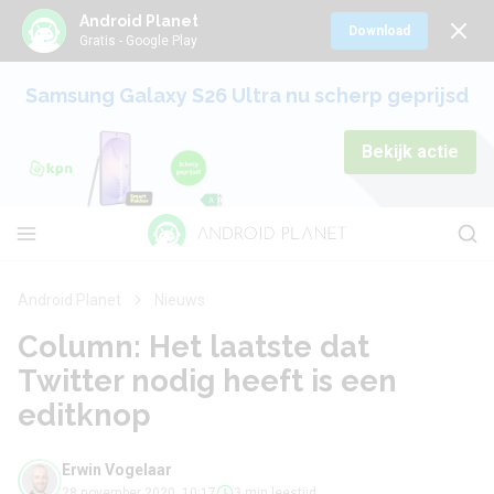
Android Planet
Download
Gratis - Google Play
Samsung Galaxy S26 Ultra nu scherp geprijsd
Bekijk actie
Android Planet
Nieuws
Column: Het laatste dat
Twitter nodig heeft is een
editknop
Erwin Vogelaar
28 november 2020, 10:17
3 min leestijd