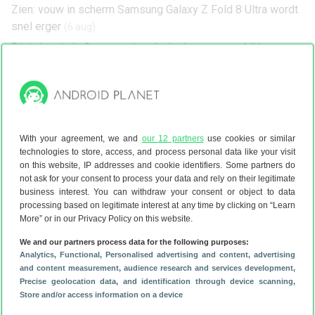
Zien: vouw in scherm Samsung Galaxy Z Fold 8 Ultra wordt
snel erger
(6 aug)
Dit is hoe je je Samsung iets leuks laat zeggen bij het
opladen
(6 aug)
Is de Zendure SolarFlow 2400 AC+ een goede
thuisbatterij? Dit zeggen drie testers
(6 aug)
Deze updates maken je WhatsApp-groepen veel beter
With your agreement, we and
our 12 partners
use cookies or similar
(6 aug)
technologies to store, access, and process personal data like your visit
Samsung Galaxy Z Fold 8 (Ultra) en Flip 8 nu te koop in
on this website, IP addresses and cookie identifiers. Some partners do
Nederland
(6 aug)
not ask for your consent to process your data and rely on their legitimate
business interest. You can withdraw your consent or object to data
Oppo Reno 16 Pro review: een toestel met een
processing based on legitimate interest at any time by clicking on “Learn
identiteitscrisis
(5 aug)
More” or in our Privacy Policy on this website.
Geen zin om voor Spotify te betalen? 4 trucjes voor de
We and our partners process data for the following purposes:
gratis versie
(5 aug)
Analytics
, Functional
, Personalised advertising and content, advertising
and content measurement, audience research and services development
,
Dit is wanneer de Google Assistent écht helemaal verdwijnt
Precise geolocation data, and identification through device scanning
,
(5 aug)
Store and/or access information on a device