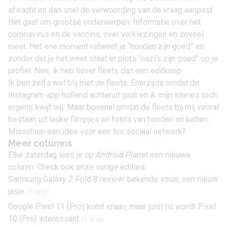
afwacht en dan snel de verwoording van de vraag aanpast.
Het gaat om grootse onderwerpen. Informatie over het
coronavirus en de vaccins, over verkiezingen en zoveel
meer. Het ene moment retweet je “honden zijn goed” en
zonder dat je het weet staat er plots “nazi’s zijn goed” op je
profiel. Nee, ik heb liever fleets dan een editknop.
Ik ben zelfs wel blij met de fleets. Enerzijds omdat de
Instagram-app hollend achteruit gaat en ik mijn stories toch
ergens kwijt wil. Maar bovenal omdat de fleets bij mij vooral
bestaan uit leuke filmpjes en foto’s van honden en katten.
Misschien een idee voor een los sociaal netwerk?
Meer columns
Elke zaterdag lees je op
Android Planet
een nieuwe
column. Check ook onze vorige edities.
Samsung Galaxy Z Fold 8 review: bekende vouw, een nieuw
jasje
(6 aug)
Google Pixel 11 (Pro) komt eraan, maar juist nú wordt Pixel
10 (Pro) interessant
(6 aug)