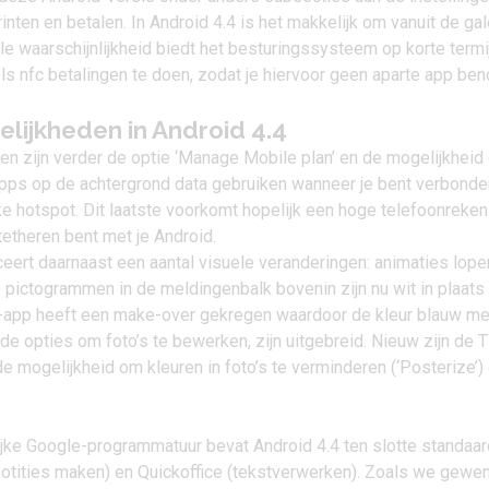
inten en betalen. In
Android 4.4
is het makkelijk om vanuit de gale
alle waarschijnlijkheid biedt het besturingssysteem op korte termi
s nfc betalingen te doen, zodat je hiervoor geen aparte app ben
lijkheden in Android 4.4
n zijn verder de optie ‘Manage Mobile plan’ en de mogelijkheid
pps op de achtergrond data gebruiken wanneer je bent verbonde
e hotspot. Dit laatste voorkomt hopelijk een hoge telefoonreken
tetheren bent met je Android.
eert daarnaast een aantal visuele veranderingen: animaties lope
 pictogrammen in de meldingenbalk bovenin zijn nu wit in plaats
-app heeft een make-over gekregen waardoor de kleur blauw m
de opties om foto’s te bewerken, zijn uitgebreid. Nieuw zijn de Ti
e mogelijkheid om kleuren in foto’s te verminderen (‘Posterize’)
ijke Google-programmatuur bevat Android 4.4 ten slotte standaa
otities maken) en
Quickoffice
(tekstverwerken). Zoals we gewe