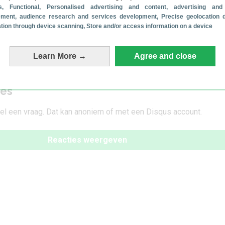
Google, Software
s
, Functional
, Personalised advertising and content, advertising and
 juni is hier: dit
Google komt met The Androi
ment, audience research and services development
, Precise geolocation 
cation through device scanning
, Store and/or access information on a device
essantste functies
Show: jouw voorproefje op
Google I/O
Learn More →
6 mei 2026
Agree and close
ies
tel een vraag. Dat kan anoniem of met een Disqus account.
Reacties weergeven