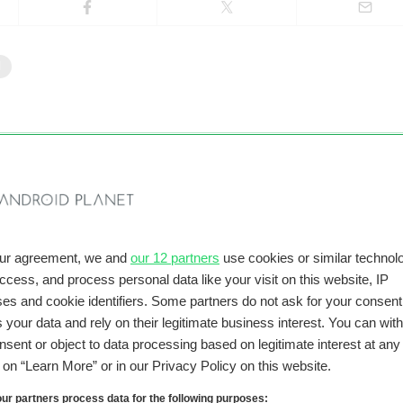
d
ond
Achtergrond, Google
 updatebeleid van
iOS 27 vs Android 17: dit heef
kanten vergeleken
Android al (en dit mag Googl
our agreement, we and
our 12 partners
use cookies or similar technolo
nog toevoegen)
access, and process personal data like your visit on this website, IP
es and cookie identifiers. Some partners do not ask for your consent
10 juni 2026
 your data and rely on their legitimate business interest. You can wit
nsent or object to data processing based on legitimate interest at any
g on “Learn More” or in our Privacy Policy on this website.
ur partners process data for the following purposes: