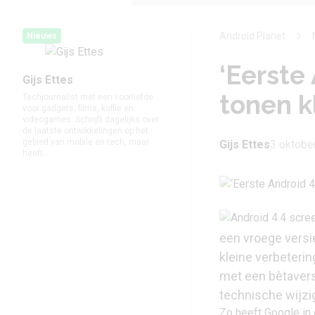
Android Planet
Nieuws
‘Eerste
Gijs Ettes
tonen k
Techjournalist met een voorliefde
voor gadgets, films, koffie en
videogames. Schrijft dagelijks over
de laatste ontwikkelingen op het
gebied van mobile en tech, maar
Gijs Ettes
3 oktobe
heeft...
een vroege versi
kleine verbeteri
met een bètavers
technische wijzi
Zo heeft Google in