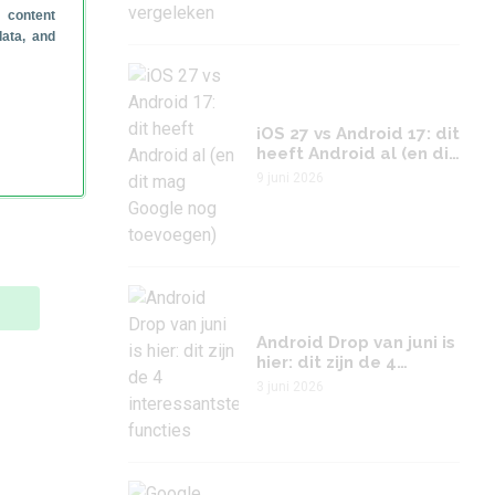
 content
d
data, and
iOS 27 vs Android 17: dit
heeft Android al (en dit
mag Google nog
9 juni 2026
toevoegen)
Android Drop van juni is
hier: dit zijn de 4
interessantste functies
3 juni 2026