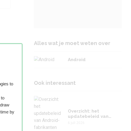
Alles wat je moet weten over
Android
t
Ook interessant
e
gies to
 to
hdraw
Overzicht: het
 time by
updatebeleid van
Android-fabrikanten
6 juli 2026
vergeleken