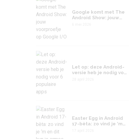
Google komt met The
Android Show: jouw
voorproefje op Google
6 mei 2026
I/O
Let op: deze Android-
versie heb je nodig voor
6 populaire apps
28 april 2026
Easter Egg in Android
17-bèta: zo vind je ‘m
en dit kun je ermee
17 april 2026