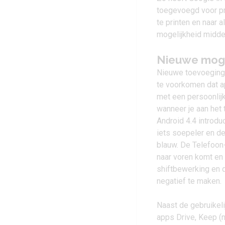
toegevoegd voor pr
te printen en naar 
mogelijkheid middel
Nieuwe moge
Nieuwe toevoeginge
te voorkomen dat a
met een persoonlijk
wanneer je aan het 
Android 4.4
introduc
iets soepeler en de
blauw. De Telefoon
naar voren komt en 
shiftbewerking en d
negatief te maken.
Naast de gebruikel
apps
Drive
,
Keep
(n