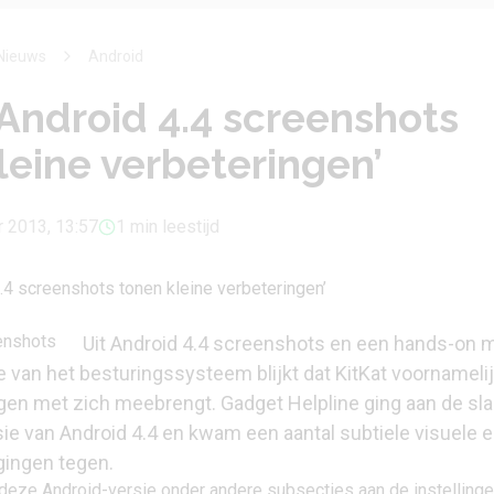
Nieuws
Android
 Android 4.4 screenshots
leine verbeteringen’
r 2013, 13:57
1 min leestijd
Uit Android 4.4 screenshots en een hands-on 
e van het besturingssysteem blijkt dat KitKat voornameli
ngen met zich meebrengt.
Gadget Helpline
ging aan de sl
ie van Android 4.4 en kwam een aantal subtiele visuele 
gingen tegen.
 deze Android-versie onder andere subsecties aan de instelling