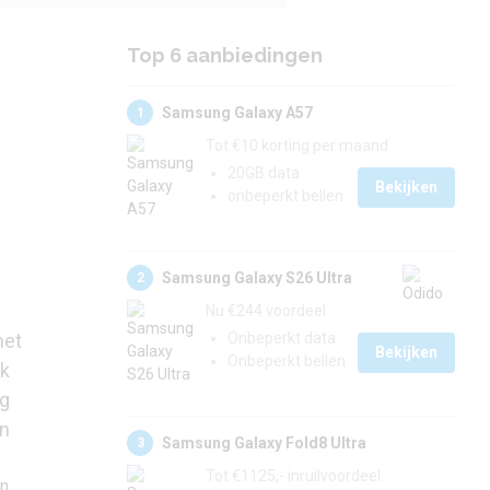
Top 6 aanbiedingen
Samsung Galaxy A57
1
Tot €10 korting per maand
20GB data
Bekijken
onbeperkt bellen
Samsung Galaxy S26 Ultra
2
Nu €244 voordeel
met
Onbeperkt data
Bekijken
Onbeperkt bellen
jk
ag
en
Samsung Galaxy Fold8 Ultra
3
Tot €1125,- inruilvoordeel
en