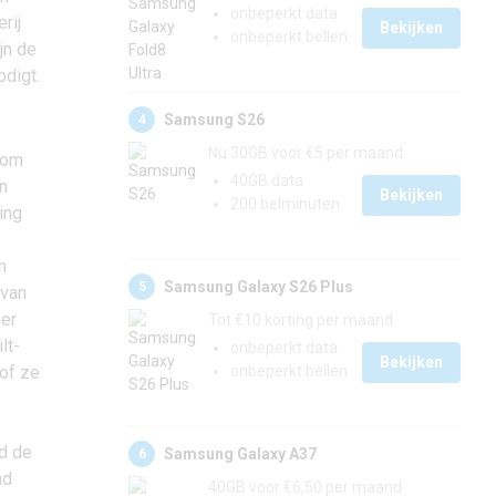
onbeperkt data
rij
Bekijken
onbeperkt bellen
jn de
odigt.
Samsung S26
4
Nu 30GB voor €5 per maand
 om
40GB data
n
Bekijken
200 belminuten
ing
n
Samsung Galaxy S26 Plus
5
 van
eer
Tot €10 korting per maand
lt-
onbeperkt data
Bekijken
 of ze
onbeperkt bellen
rd de
Samsung Galaxy A37
6
nd
40GB voor €6,50 per maand