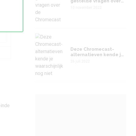
gestelde vragen over
de Chromecast
10 november 2022
Deze Chromecast-
alternatieven kende je
waarschijnlijk nog niet
26 juli 2022