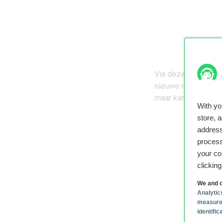
Via
deze pagina
kun
nieuwe mogelijkhede
maar kan logischerw
With y
store, 
address
process
your co
clickin
We and o
Analytic
measure
identifi