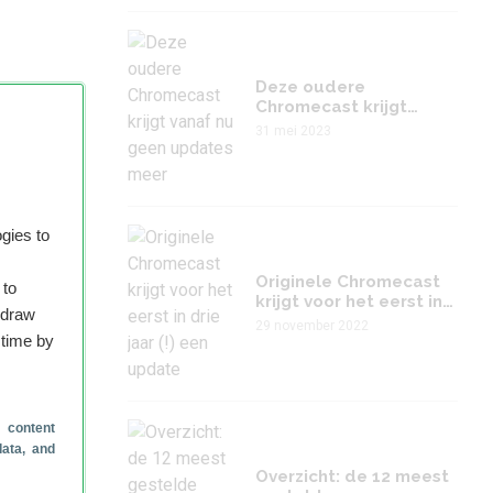
Deze oudere
Chromecast krijgt
vanaf nu geen updates
31 mei 2023
meer
t
tten,
gies to
Originele Chromecast
 to
krijgt voor het eerst in
hdraw
drie jaar (!) een update
29 november 2022
 time by
 content
data, and
Overzicht: de 12 meest