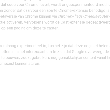
 dat code voor Chrome levert, wordt er geëxperimenteerd met h
en zonder dat daarvoor een aparte Chrome-extensie benodigd is
bètaversie van Chrome kunnen via
chrome://flags/#media-router
ctie activeren. Vervolgens wordt de Cast-extensie gedeactiveer
n op een pagina om deze te casten.
oralsnog experimenteel is, kan het zijn dat deze nog niet helem
Niettemin is het interessant om te zien dat Google overweegt de
n te bouwen, zodat gebruikers nog gemakkelijker content vanaf h
omecast
kunnen sturen.