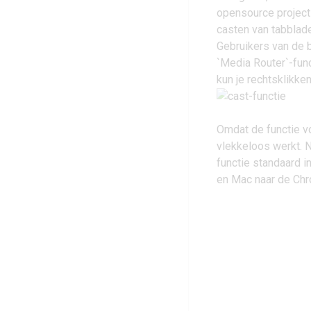
opensource project
casten van tabblad
Gebruikers van de 
`Media Router`-fun
kun je rechtsklikke
Omdat de functie vo
vlekkeloos werkt. 
functie standaard i
en Mac naar de
Chr