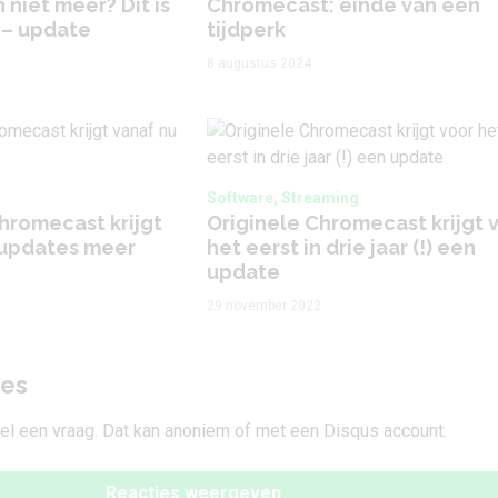
niet meer? Dit is
Chromecast: einde van een
 – update
tijdperk
8 augustus 2024
Software, Streaming
hromecast krijgt
Originele Chromecast krijgt 
 updates meer
het eerst in drie jaar (!) een
update
29 november 2022
ies
tel een vraag. Dat kan anoniem of met een Disqus account.
Reacties weergeven