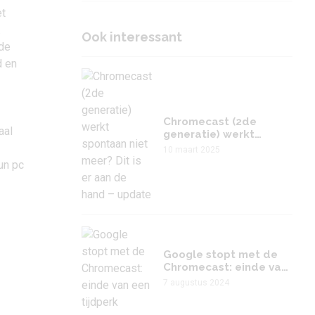
et
.
Ook interessant
de
d en
Chromecast (2de
aal
generatie) werkt
spontaan niet meer?
10 maart 2025
Dit is er aan de hand –
un pc
update
Google stopt met de
Chromecast: einde van
een tijdperk
7 augustus 2024