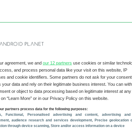
 je de bètaversie van Chrome downloaden. Die geeft toegang to
n (zoals de Cast-functie) die nog niet in de stabiele release zi
ijs wel bugs bevatten. De bèta is er voor pc, Mac en Linux.
our agreement, we and
our 12 partners
use cookies or similar technolo
access, and process personal data like your visit on this website, IP
es and cookie identifiers. Some partners do not ask for your consent
 your data and rely on their legitimate business interest. You can wit
nsent or object to data processing based on legitimate interest at any
g on “Learn More” or in our Privacy Policy on this website.
ur partners process data for the following purposes:
s
, Functional
, Personalised advertising and content, advertising and
ment, audience research and services development
, Precise geolocation 
cation through device scanning
, Store and/or access information on a device