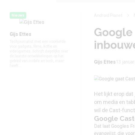
Android Planet
Nieuws
Google 
Gijs Ettes
inbouw
Techjournalist met een voorliefde
voor gadgets, films, koffie en
videogames. Schrijft dagelijks over
de laatste ontwikkelingen op het
gebied van mobile en tech, maar
Gijs Ettes
13 januar
heeft...
Het lijkt erop da
om media en tab
wil de Cast-func
Google Cast
Dat laat Googles F
evangelist
, die voo