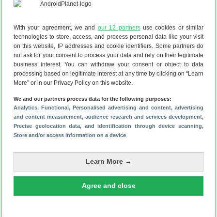
zeggen terwijl je toestel ontgrendeld is, kun je vragen
stellen en opdrachten geven. Er zijn al verschillende opties
specifiek voor de Nederlandse markt toegevoegd. Zo kun
With your agreement, we and
our 12 partners
use cookies or similar
technologies to store, access, and process personal data like your visit
je luisteren naar het laatste NOS Journaal, of naar de
on this website, IP addresses and cookie identifiers. Some partners do
aanbiedingen van deze week bij de Albert Heijn vragen.
not ask for your consent to process your data and rely on their legitimate
Lees het laatste nieuws over de Google
business interest. You can withdraw your consent or object to data
Home
processing based on legitimate interest at any time by clicking on “Learn
De 70 grappigste antwoorden van de Google Assistent
More” or in our Privacy Policy on this website.
(9-3-
2023)
We and our partners process data for the following purposes:
‘Dit is de verpakking van Nest Audio, de opvolger van
Analytics
, Functional
, Personalised advertising and content, advertising
Google Home’
and content measurement, audience research and services development
,
(25-9-2020)
Precise geolocation data, and identification through device scanning
,
Google laat zien hoe de nieuwe Nest-speaker eruitziet
(10-
Store and/or access information on a device
7-2020)
Android-nieuws #25: Samsung Galaxy A21s te koop en
Learn More →
videobellen in Gmail
(20-6-2020)
‘Google werkt aan nieuwe en verbeterde Google Home’
(16-
Agree and close
6-2020)