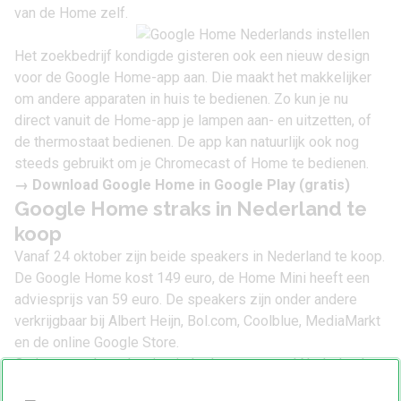
van de Home zelf.
Het zoekbedrijf kondigde gisteren ook een nieuw design
voor de Google Home-app aan. Die maakt het makkelijker
om andere apparaten in huis te bedienen. Zo kun je nu
direct vanuit de Home-app je lampen aan- en uitzetten, of
de thermostaat bedienen. De app kan natuurlijk ook nog
steeds gebruikt om je Chromecast of Home te bedienen.
→
Download Google Home in Google Play
(gratis)
Google Home straks in Nederland te
koop
Vanaf 24 oktober zijn beide speakers in Nederland te koop.
De Google Home kost 149 euro, de
Home Mini
heeft een
adviesprijs van 59 euro. De speakers zijn onder andere
verkrijgbaar bij Albert Heijn,
Bol.com
,
Coolblue
,
MediaMarkt
en de online Google Store.
Op je smartphone kun je sinds deze zomer al Nederlands
praten tegen de Google Assistent. Door ‘OK Google’ te