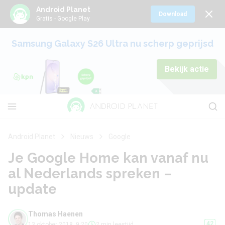
Android Planet
Download
Gratis - Google Play
Samsung Galaxy S26 Ultra nu scherp geprijsd
Bekijk actie
Android Planet
Nieuws
Google
Je Google Home kan vanaf nu
al Nederlands spreken –
update
Thomas Haenen
42
13 oktober 2018, 9:20
2 min leestijd