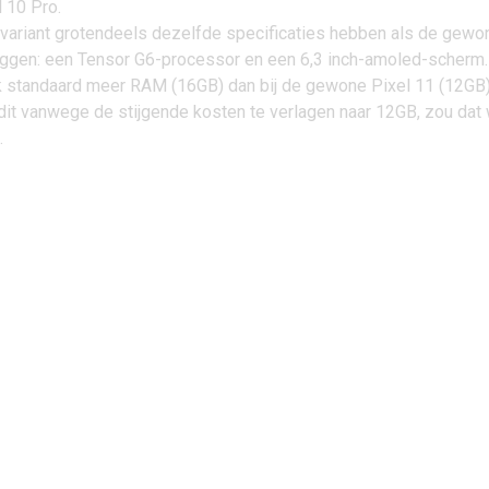
 10 Pro.
 variant grotendeels dezelfde specificaties hebben als de gewo
zeggen: een Tensor G6-processor en een 6,3 inch-amoled-scherm
ijk standaard meer RAM (16GB) dan bij de gewone Pixel 11 (12GB)
dit vanwege de stijgende kosten te verlagen naar 12GB, zou dat
.