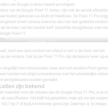
nders van Google in deze maand verschijnen.
ders van de Google Pixel 11 lekten, zijn ook de eerste afbeeld
 naar buiten gekomen via
Android Headlines
. De Pixel 11 Pro krijg
ijna geheel zwart camera-eiland en dus niet een gedeelte rondo
kt op de kleur van het toestel zelf. Dezelfde designkeuze zien we 
Google Pixel 11
.
Google Pixel 10 Pro
wart, want een rand rondom het eiland is wel in de kleur van het
 op de renders. Ook bij de Pixel 11 Pro zijn de bezels weer opva
ze vergelijkt met concurrenten, maar wel met eerdere Pixel-genera
en toestel niet altijd overeenkomen met het uiteindelijke ontwe
ere designkeuzes worden gemaakt.
caties zijn bekend
ier maanden voor de release van de Google Pixel 11 Pro, is er n
de specificaties. Het blijft bij geruchten, maar als we die mogen
152,7 bij 71,8 bij 8,4 millimeter groot zijn. Daarmee is ‘ie ietsjes