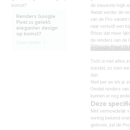
de nieuwste high-e
Nadat eerder de ren
Renders Google
van de Pro-variant
Pixel 11 gelekt:
naar verluidt een b
eleganter design
flitser dat meer lij
op komst?
de
renders van de 
Lees verder
Toch is niet alles z
toestel, zo zien we
dun.
Niet per se als je 
Omdat renders van e
kunnen er nog and
Deze specifi
Met vermoedelijk v
weinig bekend over 
geloven, zal de Pro 