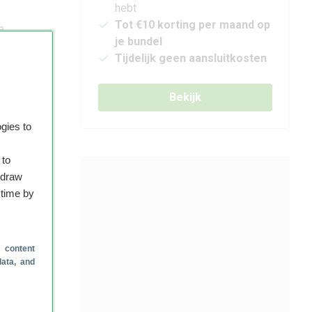
hebt
Tot €10 korting per maand op
e
je bundel
e tijd
Tijdelijk geen aansluitkosten
ment.
bij
s is!
Bekijk
gies to
 to
hdraw
 time by
 content
data, and