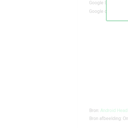
Google I/O 2026 liv
Google onthult Fitb
Bron:
Android Head
Bron afbeelding: O