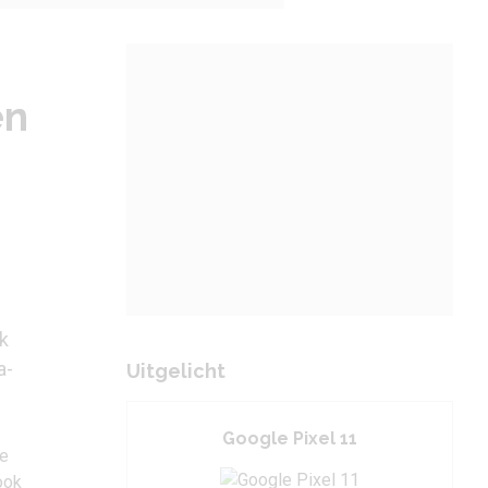
en
ok
a-
Uitgelicht
Google Pixel 11
ee
ook