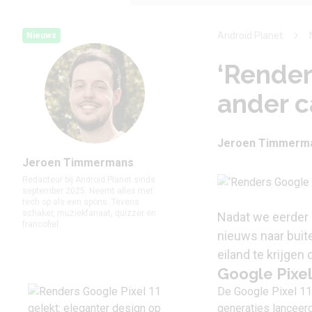
Android Planet
Nieuws
‘Render
ander c
Jeroen Timmerm
Jeroen Timmermans
Redacteur bij Android Planet sinds
september 2025. Neemt alles met
tech op als een spons. Tevens
schaker, muziekfanaat, quizzer en
Nadat we eerder e
francofiel.
nieuws naar buit
eiland te krijgen
Google Pixel
De Google Pixel 11
generaties lanceerd