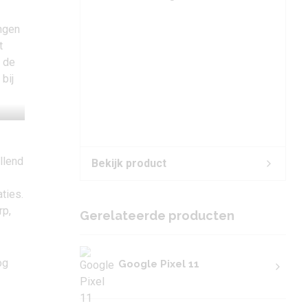
ingen
t
m de
bij
llend
Bekijk product
ties.
rp,
Gerelateerde producten
og
Google Pixel 11