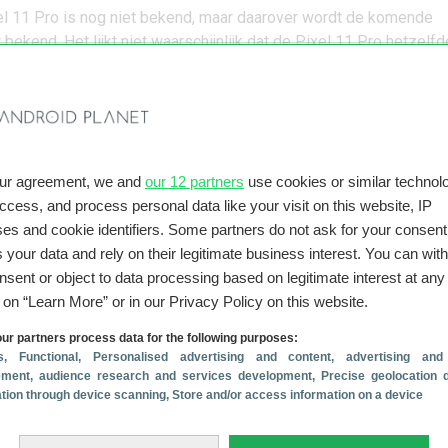
xel 11 Pro is nog niet bekend, maar daarover wordt de komende
ekend. Het lijkt niet waarschijnlijk dat de Pixel 11 Pro hetzelfd
 voorganger, oftewel 1099 euro. Stijgende kosten leiden de laatst
 prijsverhogingen voor smartphones, helemaal in het hogere seg
kunnen we dus waarschijnlijk in augustus verwachten, net zoals 
nceringen. Uiteraard houden we je op de hoogte als er mee nieuw
our agreement, we and
our 12 partners
use cookies or similar technolo
access, and process personal data like your visit on this website, IP
wnload de
Schrijf je in voor
es and cookie identifiers. Some partners do not ask for your consent
roid Planet-app
onze nieuwsbrief
 your data and rely on their legitimate business interest. You can wit
nsent or object to data processing based on legitimate interest at any
g on “Learn More” or in our Privacy Policy on this website.
ur partners process data for the following purposes:
er Google Pixels:
s
, Functional
, Personalised advertising and content, advertising and
resenteert Pixel 11-serie op deze datum
(8 jul)
ment, audience research and services development
, Precise geolocation 
r officieel: Gemini-speaker heeft verrassing in petto
cation through device scanning
, Store and/or access information on a device
(17 jun)
euwe features komen naar je smartwatch
(20 mei)