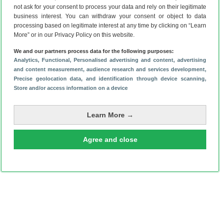
not ask for your consent to process your data and rely on their legitimate
verrassing in petto
(17 jun)
business interest. You can withdraw your consent or object to data
Google wil met je selfiecamera meekijken: dit is de
processing based on legitimate interest at any time by clicking on “Learn
More” or in our Privacy Policy on this website.
(goede?) reden
(5 jun)
We and our partners process data for the following purposes:
Analytics
, Functional
, Personalised advertising and content, advertising
and content measurement, audience research and services development
,
Precise geolocation data, and identification through device scanning
,
Store and/or access information on a device
Learn More →
Agree and close