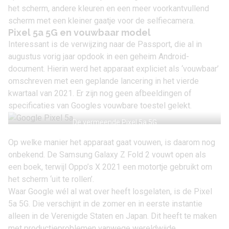
het scherm, andere kleuren en een meer voorkantvullend
scherm met een kleiner gaatje voor de selfiecamera.
Pixel 5a 5G en vouwbaar model
Interessant is de verwijzing naar de Passport, die al in
augustus vorig jaar opdook in een geheim Android-
document. Hierin werd het apparaat expliciet als ‘vouwbaar’
omschreven met een geplande lancering in het vierde
kwartaal van 2021. Er zijn nog geen afbeeldingen of
specificaties van
Googles vouwbare toestel
gelekt.
De vermeende Pixel 5a 5G
Op welke manier het apparaat gaat vouwen, is daarom nog
onbekend. De
Samsung Galaxy Z Fold 2
vouwt open als
een boek, terwijl
Oppo’s X 2021
een motortje gebruikt om
het scherm ‘uit te rollen’.
Waar Google wél al wat over heeft losgelaten, is de
Pixel
5a 5G
. Die verschijnt in de zomer en in eerste instantie
alleen in de Verenigde Staten en Japan. Dit heeft te maken
met productieproblemen vanwege wereldwijde