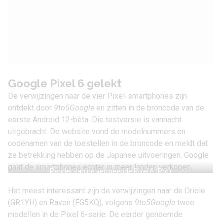
Google Pixel 6 gelekt
De verwijzingen naar de vier Pixel-smartphones zijn
ontdekt door
9to5Google
en zitten in de broncode van de
eerste
Android 12-bèta
. Die testversie is vannacht
uitgebracht. De website vond de modelnummers en
codenamen van de toestellen in de broncode en meldt dat
ze betrekking hebben op de Japanse uitvoeringen. Google
gaat de smartphones echter in meer landen verkopen.
Render van de vermeende Pixel 6 (Pro)
Het meest interessant zijn de verwijzingen naar de Oriole
(GR1YH) en Raven (FG5KQ), volgens
9to5Google
twee
modellen in de Pixel 6-serie. De eerder genoemde