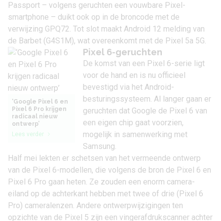
Passport – volgens geruchten een vouwbare Pixel-
smartphone – duikt ook op in de broncode met de
verwijzing GPQ72. Tot slot maakt
Android 12
melding van
de Barbet (G4S1M), wat overeenkomt met de Pixel 5a 5G.
Pixel 6-geruchten
De komst van een Pixel 6-serie ligt
voor de hand en is nu officieel
bevestigd via het Android-
besturingssysteem. Al langer gaan er
‘Google Pixel 6 en
Pixel 6 Pro krijgen
geruchten dat Google de
Pixel 6 van
radicaal nieuw
een eigen chip
gaat voorzien,
ontwerp’
mogelijk in samenwerking met
Lees verder
Samsung.
Half mei lekten er schetsen van het vermeende
ontwerp
van de Pixel 6-modellen
, die volgens de bron de
Pixel 6
en
Pixel 6 Pro
gaan heten. Ze zouden een enorm camera-
eiland op de achterkant hebben met twee of drie (Pixel 6
Pro) cameralenzen. Andere ontwerpwijzigingen ten
opzichte van de Pixel 5 zijn een vingerafdrukscanner achter