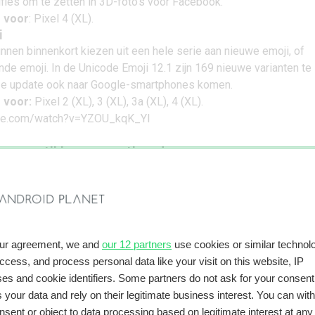
ies om te zetten in 3D-foto’s voor Facebook.
 voor
: Pixel 4 (XL).
i
nnen binnenkort kiezen uit een hele serie aan nieuwe emoji, of
nde emoji. In de
Unicode Emoji 12.1
zijn 169 nieuwe varianten te
ze update ook naar Google-smartphones komen.
 voor:
Pixel 2 (XL), 3 (XL), 3a (XL), 4 (XL).
ube.com/watch?v=YZOU_kqK_YI
en voor tikken en vasthouden
 tikt en je vinger daar houdt, biedt Android extra opties. ‘Tikken 
itgebreid met een functie waarin Android in de Pixel Launcher oo
d je drukt. Een stevigere tik zou nieuwe opties naar boven moete
 voor:
Pixel 4 (XL).
our agreement, we and
our 12 partners
use cookies or similar technolo
e helderheid wordt opgeschroefd
access, and process personal data like your visit on this website, IP
phones passen de helderheid van hun scherm al automatisch aa
es and cookie identifiers. Some partners do not ask for your consent
De Pixel 4 schroeft de helderheid nu tijdelijk vanzelf op, als er 
 your data and rely on their legitimate business interest. You can wit
k daarbij aan fel zonlicht, waarbij de smartphone eventjes het sch
nsent or object to data processing based on legitimate interest at any