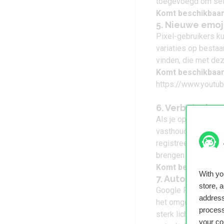
toegevoegd om self
Komt beschikbaar
5. Nieuwe emoj
Pixel-gebruikers ku
variaties op bestaa
vinden, die met de
Komt beschikbaar
https://www.yout
6. Verbetering
Als je op het scherm
vasthouden’ is nu u
registreert hoe har
brengen.
Komt beschikbaar
With y
7. Automatisch
store, 
Google Pixel-smart
address
het omgevingslicht. 
process
sterk licht is. Den
your co