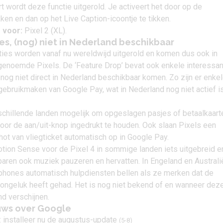
t wordt deze functie uitgerold. Je activeert het door op de
en en dan op het Live Caption-icoontje te tikken.
 voor:
Pixel 2 (XL).
es, (nog) niet in Nederland beschikbaar
ies worden vanaf nu wereldwijd uitgerold en komen dus ook in
genoemde Pixels. De ‘Feature Drop’ bevat ook enkele interessa
 nog niet direct in Nederland beschikbaar komen. Zo zijn er enke
ebruikmaken van Google Pay, wat in Nederland nog niet actief is
rschillende landen mogelijk om opgeslagen pasjes of betaalkaart
oor de aan/uit-knop ingedrukt te houden. Ook slaan Pixels een
ot van vliegticket automatisch op in Google Pay.
tion Sense voor de Pixel 4 in sommige landen iets uitgebreid e
baren ook muziek pauzeren en hervatten. In Engeland en Australi
phones automatisch hulpdiensten bellen als ze merken dat de
-ongeluk heeft gehad. Het is nog niet bekend of en wanneer dez
nd verschijnen.
uws over Google
g: installeer nu de augustus-update
(5-8)