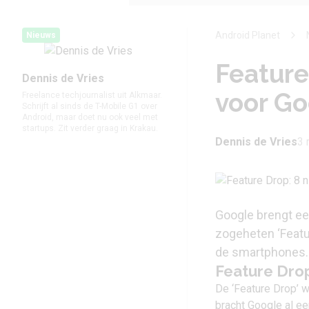
Android Planet
Nieuws
Feature
Dennis de Vries
voor Go
Freelance techjournalist uit Alkmaar.
Schrijft al sinds de T-Mobile G1 over
Android, maar doet nu ook veel met
startups. Zit verder graag in Krakau.
Dennis de Vries
3 
Google brengt ee
zogeheten ‘Featu
de smartphones.
Feature Drop
De ‘Feature Drop’ w
bracht Google al
ee