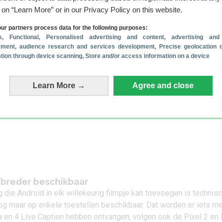
g on “Learn More” or in our Privacy Policy on this website.
 voor:
Pixel 4 (XL).
ur partners process data for the following purposes:
s
, Functional
, Personalised advertising and content, advertising and
ment, audience research and services development
, Precise geolocation 
cation through device scanning
, Store and/or access information on a device
Learn More →
Agree and close
n breder beschikbaar
g
die Android in elk willekeurig filmpje kan toevoegen is technis
og maar op enkele toestellen beschikbaar. Dat worden er iets me
a en 4 Live Caption hebben ontvangen, volgen ook de Pixel 2 en 