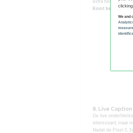
extra helder zet.
clickin
Komt beschikbaar
We and o
Analytic
measure
identifi
8. Live Captio
De
live ondertitelin
interessant, maar n
Nadat de Pixel 3, 3