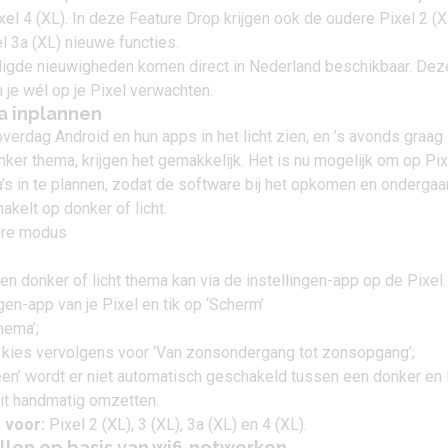
xel 4
(XL). In deze Feature Drop krijgen ook de oudere
Pixel 2
(X
l 3a
(XL) nieuwe functies.
digde nieuwigheden komen direct in Nederland beschikbaar. Dez
 je wél op je Pixel verwachten.
a inplannen
erdag Android en hun apps in het licht zien, en ’s avonds graag
ker thema, krijgen het gemakkelijk. Het is nu mogelijk om op Pix
s in te plannen, zodat de software bij het opkomen en ondergaa
akelt op donker of licht.
en donker of licht thema kan via de instellingen-app op de Pixel.
gen-app van je Pixel en tik op ‘Scherm’
hema’;
n kies vervolgens voor ‘Van zonsondergang tot zonsopgang’;
geen’ wordt er niet automatisch geschakeld tussen een donker en l
dit handmatig omzetten.
 voor:
Pixel 2 (XL), 3 (XL), 3a (XL) en 4 (XL).
tellen op basis van wifi-netwerken