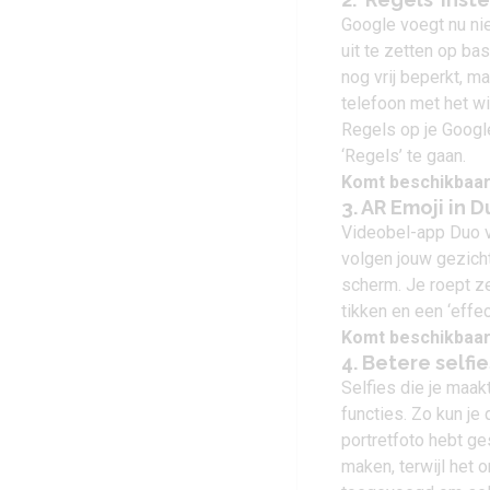
Google voegt nu ni
uit te zetten op ba
nog vrij beperkt, m
telefoon met het wi
Regels op je Google
‘Regels’ te gaan.
Komt beschikbaar
3. AR Emoji in 
Videobel-app Duo v
volgen jouw gezicht
scherm. Je roept ze
tikken en een ‘effec
Komt beschikbaar
4. Betere selfie
Selfies die je maak
functies. Zo kun je
portretfoto hebt g
maken, terwijl het o