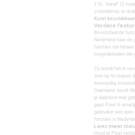
2 XL. Vanaf 12 maar
volumeknop te drukk
Komt beschikbaar
Verdere featur
Bovenstaande funct
Nederland naar de 
functies die helaas
mogelijkheden die g
Zo wordt het in ve
snel op te roepen d
eenvoudig screensh
Daarnaast wordt Mo
je daardoor met ge
gaan Pixel 4-smart
gebruiker een auto
functies in Nederla
Lees meer nie
Houd je Pixel veili