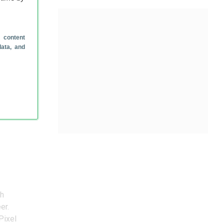
 content
data, and
ch
er.
Pixel