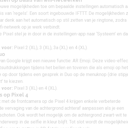
euwe mogelijkheden toe om bepaalde instellingen automatisch a
sis van ‘regels’. Een soort ingebouwde
IFTTT
. De mogelijkheden z
aar denk aan het automatisch op stil zetten van je ringtone, zodra
fi-netwerk op je werk verbindt.
 Pixel stel je in door in de instellingen-app naar ‘Systeem’ en d
 voor:
Pixel 2 (XL), 3 (XL), 3a (XL) en 4 (XL).
Duo
an Google krijgt een nieuwe functie: AR Emoji. Deze video-effe
suitdrukkingen tijdens het bellen en toveren die als emoji op het
 op door tijdens een gesprek in Duo op de menuknop (drie stipj
t’ te kiezen.
 voor:
Pixel 3 (XL) en 4 (XL).
s op Pixel 4
t met de frontcamera op de Pixel 4 krijgen enkele verbeterde
 de vervaging van de achtergrond achteraf aanpassen als je een
eschoten. Ook wordt het mogelijk om de achtergrond zwart-wit te
nderwerp in de selfie in kleur blijft. Tot slot wordt de mogelijkhei