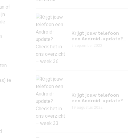
an of
ijn
 de
Krijgt jouw telefoon
an
een Android-update?
Check het in ons
9 september 2022
overzicht – week 36
cten
es) te
Krijgt jouw telefoon
een Android-update?
Check het in ons
19 augustus 2022
overzicht – week 33
d