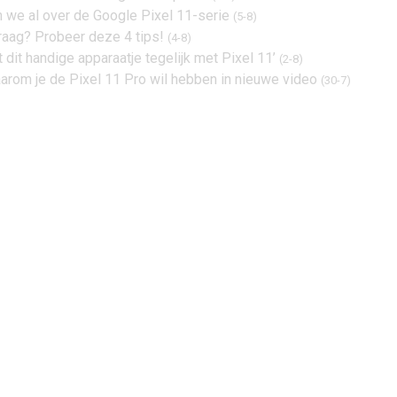
n we al over de Google Pixel 11-serie
(5-8)
traag? Probeer deze 4 tips!
(4-8)
 dit handige apparaatje tegelijk met Pixel 11’
(2-8)
aarom je de Pixel 11 Pro wil hebben in nieuwe video
(30-7)