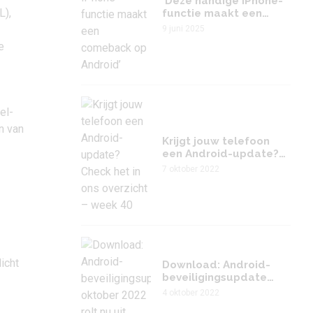
‘Deze handige iPhone-
L),
functie maakt een
comeback op Android’
9 juni 2025
e
el-
n van
Krijgt jouw telefoon
een Android-update?
Check het in ons
7 oktober 2022
overzicht – week 40
icht
Download: Android-
beveiligingsupdate
oktober 2022 rolt nu uit
4 oktober 2022