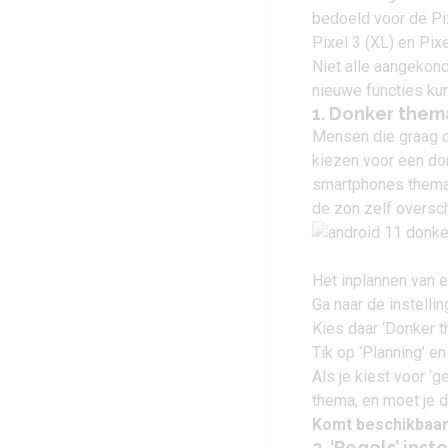
bedoeld voor de
Pi
Pixel 3
(XL) en
Pixe
Niet alle aangekon
nieuwe functies kun
1. Donker them
Mensen die graag ov
kiezen voor een don
smartphones thema’
de zon zelf oversch
Het inplannen van e
Ga naar de instellin
Kies daar ‘Donker t
Tik op ‘Planning’ e
Als je kiest voor ‘
thema, en moet je 
Komt beschikbaar
2. ‘Regels’ ins