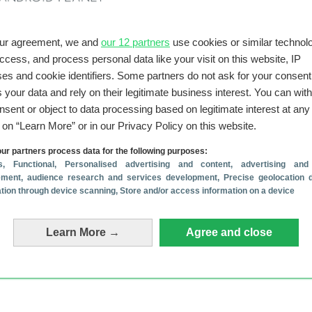
our agreement, we and
our 12 partners
use cookies or similar technolo
Fabrikanten, Software
access, and process personal data like your visit on this website, IP
Vreemd: deze populaire
es and cookie identifiers. Some partners do not ask for your consent
Samsung krijgt plots veel mi
 your data and rely on their legitimate business interest. You can wit
updates
nsent or object to data processing based on legitimate interest at any
4 augustus 2026
g on “Learn More” or in our Privacy Policy on this website.
ur partners process data for the following purposes:
s
, Functional
, Personalised advertising and content, advertising and
ment, audience research and services development
, Precise geolocation 
cation through device scanning
, Store and/or access information on a device
ten
Fabrikanten
msung Galaxy S26
Honor doet boekje open ove
jk kosten
camera’s van unieke Robot
Learn More →
Agree and close
Phone
29 juli 2026