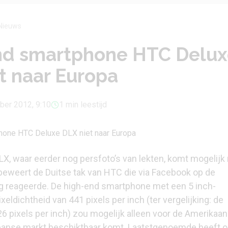
Nieuws
nd smartphone HTC Delux
t naar Europa
ber 2012, 9:10
1 min leestijd
X, waar eerder nog persfoto’s van
lekten
, komt mogelijk 
 beweert de Duitse tak van HTC die
via Facebook
op de
g reageerde. De high-end smartphone met een 5 inch-
eldichtheid van 441 pixels per inch (ter vergelijking: de
6 pixels per inch) zou mogelijk alleen voor de Amerikaan
panse markt beschiktbaar komt. Laatstgenoemde heeft 