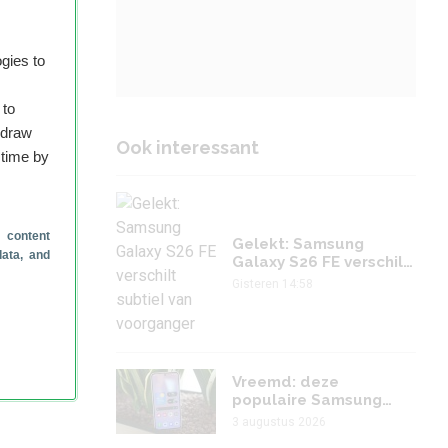
gies to
 to
nder
hdraw
Ook interessant
 time by
 content
Gelekt: Samsung
data, and
Galaxy S26 FE verschilt
subtiel van voorganger
Gisteren 14:58
r
Vreemd: deze
populaire Samsung
krijgt plots veel minder
3 augustus 2026
updates