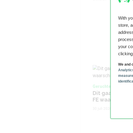
With y
store, 
address
process
your co
clickin
We and o
Analytic
measure
identifi
Geruchten, Fabrikan
Dit gaat de Sa
FE waarschijnli
30 juli 2026