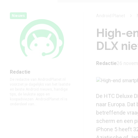
Android Planet
Nieuws
High-e
DLX nie
Redactie
26 novem
Redactie
De redactie van AndroidPlanet.nl
voorziet je dagelijks van het laatste
en beste Android nieuws, handige
tips, de leukste apps en
De HTC Deluxe DL
koopadviezen. AndroidPlanet.nl is
naar Europa. Dat
onderdeel van...
betreffende vraa
scherm en een pix
iPhone 5 heeft 32
Aziatische of Ja