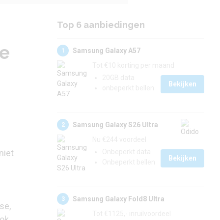
Top 6 aanbiedingen
e
Samsung Galaxy A57
1
Tot €10 korting per maand
20GB data
Bekijken
onbeperkt bellen
Samsung Galaxy S26 Ultra
2
Nu €244 voordeel
niet
Onbeperkt data
Bekijken
Onbeperkt bellen
Samsung Galaxy Fold8 Ultra
3
se,
Tot €1125,- inruilvoordeel
ook