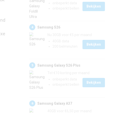
onbeperkt data
Bekijken
onbeperkt bellen
end
Samsung S26
4
uxe
Nu 30GB voor €5 per maand
40GB data
Bekijken
200 belminuten
Samsung Galaxy S26 Plus
5
Tot €10 korting per maand
onbeperkt data
Bekijken
onbeperkt bellen
Samsung Galaxy A37
6
40GB voor €6,50 per maand