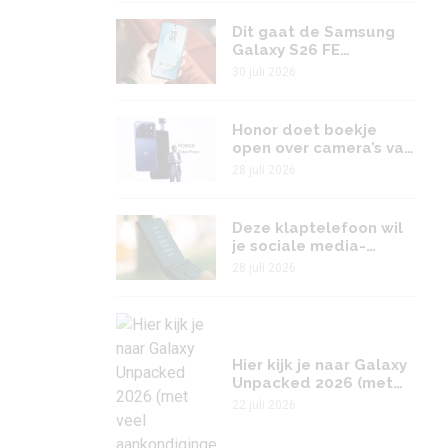
Dit gaat de Samsung
Galaxy S26 FE
waarschijnlijk kosten
30 juli 2026
Honor doet boekje
open over camera’s van
unieke Robot Phone
28 juli 2026
Deze klaptelefoon wil
je sociale media-
verslaving genezen
28 juli 2026
Hier kijk je naar Galaxy
Unpacked 2026 (met
veel aankondigingen!)
22 juli 2026