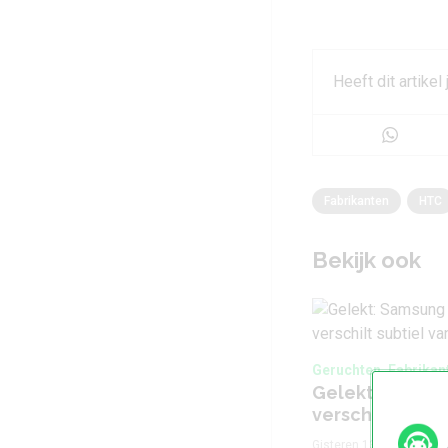
Heeft dit artikel
Fabrikanten
HTC
Bekijk ook
Geruchten, Fabrikan
Gelekt: Samsun
verschilt subt
Gisteren 13:42