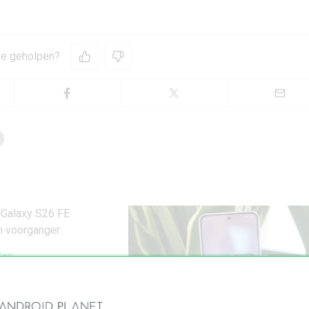
 je geholpen?
ten
g Galaxy S26 FE
iel van voorganger