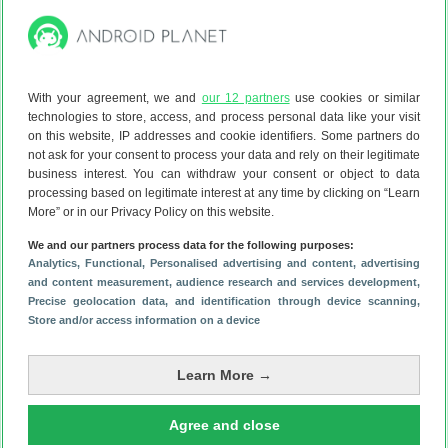
Dit is wanneer de Google Assistent écht helemaal verdwijnt
(5 aug)
Gelekt: Samsung Galaxy S26 FE verschilt subtiel van
voorganger
(5 aug)
With your agreement, we and
our 12 partners
use cookies or similar
technologies to store, access, and process personal data like your visit
on this website, IP addresses and cookie identifiers. Some partners do
not ask for your consent to process your data and rely on their legitimate
business interest. You can withdraw your consent or object to data
processing based on legitimate interest at any time by clicking on “Learn
More” or in our Privacy Policy on this website.
We and our partners process data for the following purposes:
Analytics
, Functional
, Personalised advertising and content, advertising
and content measurement, audience research and services development
,
Precise geolocation data, and identification through device scanning
,
Store and/or access information on a device
Learn More →
Agree and close