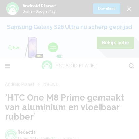
Android Planet
Download
Gratis - Google Play
Samsung Galaxy S26 Ultra nu scherp geprijsd
Bekijk actie
Android Planet
Nieuws
‘HTC One M8 Prime gemaakt
van aluminium en vloeibaar
rubber’
Redactie
19 mei 2014, 15:05
1 min leestijd