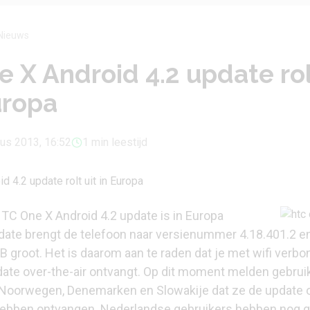
Nieuws
 X Android 4.2 update ro
uropa
us 2013, 16:52
1 min leestijd
HTC One X Android 4.2 update is in Europa
ate brengt de telefoon naar versienummer 4.18.401.2 en
B groot. Het is daarom aan te raden dat je met wifi verb
pdate over-the-air ontvangt. Op dit moment melden gebrui
 Noorwegen, Denemarken en Slowakije dat ze de update 
ebben ontvangen. Nederlandse gebruikers hebben nog 