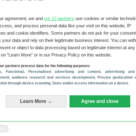
our agreement, we and
our 12 partners
use cookies or similar technolo
access, and process personal data like your visit on this website, IP
es and cookie identifiers. Some partners do not ask for your consent
 your data and rely on their legitimate business interest. You can wit
nsent or object to data processing based on legitimate interest at any
g on “Learn More” or in our Privacy Policy on this website.
ur partners process data for the following purposes:
s
, Functional
, Personalised advertising and content, advertising and
ment, audience research and services development
, Precise geolocation 
cation through device scanning
, Store and/or access information on a device
 je geholpen?
Reageer
Learn More →
Agree and close
e X