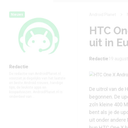
Android Planet
Nieuws
HTC One
uit in E
Redactie
19 august
Redactie
De redactie van AndroidPlanet.nl
voorziet je dagelijks van het laatste
en beste Android nieuws, handige
tips, de leukste apps en
De uitrol van de 
koopadviezen. AndroidPlanet.nl is
begonnen. De upd
onderdeel van...
zo’n kleine 400 M
bent als je de u
uit onder andere
hun HTC One X h