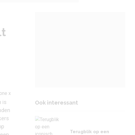
lt
 is
Ook interessant
onden
kers
op
Terugblik op een
geen