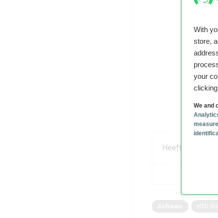
With y
store, 
address
process
your co
clickin
We and o
Analytic
measure
identifi
Heeft dit artikel
Software
HTC On