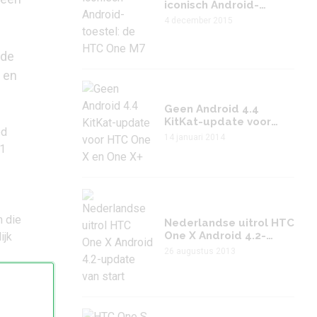
iconisch Android-
toestel: de HTC One M7
4 december 2015
 de
 en
Geen Android 4.4
KitKat-update voor
ed
HTC One X en One X+
14 januari 2014
.1
n die
Nederlandse uitrol HTC
One X Android 4.2-
ijk
update van start
26 augustus 2013