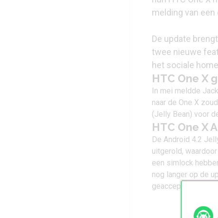
melding van een 
De update brengt
twee nieuwe feat
het sociale hom
HTC One X g
In mei meldde Jack
naar de One X
zoude
(Jelly Bean) voor d
HTC One X A
De Android 4.2 Jel
uitgerold, waardoor
een simlock hebben
nog langer op de u
geaccepteerd.