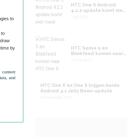
HTC One S Android
4.2.2 update komt niet
meer
2 juli 2013
gies to
 to
hdraw
 time by
HTC Sense 5 en
Blinkfeed komen naar
HTC One X
19 mei 2013
 content
data, and
HTC One X en One S krijgen beide
Android 4.1 Jelly Bean-update
24 december 2012