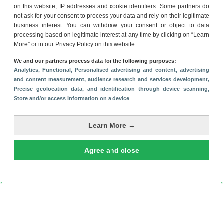
Meer over de Huawei P20
on this website, IP addresses and cookie identifiers. Some partners do
Het duurt nog even totdat de P20 wordt onthuld en we
not ask for your consent to process your data and rely on their legitimate
business interest. You can withdraw your consent or object to data
weten waar de drie camera’s nou echt voor worden gebruikt.
processing based on legitimate interest at any time by clicking on “Learn
Waarschijnlijk gebeurt dat pas op 27 maart tijdens een
More” or in our Privacy Policy on this website.
presentatie in Parijs. Mogelijk brengt Huawei drie edities
We and our partners process data for the following purposes:
van de smartphone uit: de P20,
P20 Lite
en P20 Plus. Door
Analytics
, Functional
, Personalised advertising and content, advertising
een
gelekte P20-render
zijn de verschillende toestellen
and content measurement, audience research and services development
,
van alle kanten te bekijken.
Precise geolocation data, and identification through device scanning
,
Blijf op de hoogte over de Huawei P20 via de
Store and/or access information on a device
Android
Planet-app
en
onze nieuwsbrief
.
Learn More →
Agree and close