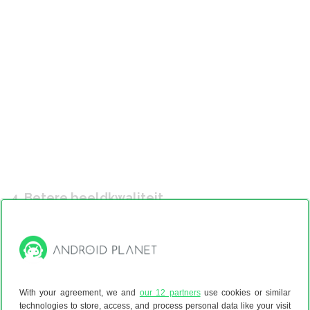
4. Betere beeldkwaliteit
Huawei kan ervoor kiezen om verschillende lenzen en
sensoren te plaatsen, zoals hierboven beschreven. Denk
aan een normale camera, telelenscamera en
monochroomsensor. Dat hoeft echter niet. Het bedrijf kan er
namelijk ook voor kiezen om met identieke camera’s puur
With your agreement, we and
our 12 partners
use cookies or similar
de beeldkwaliteit te verbeteren.
technologies to store, access, and process personal data like your visit