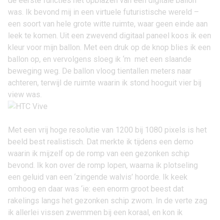
de eerste functies het opblazen van een digitale ballon
was. Ik bevond mij in een virtuele futuristische wereld –
een soort van hele grote witte ruimte, waar geen einde aan
leek te komen. Uit een zwevend digitaal paneel koos ik een
kleur voor mijn ballon. Met een druk op de knop blies ik een
ballon op, en vervolgens sloeg ik ‘m met een slaande
beweging weg. De ballon vloog tientallen meters naar
achteren, terwijl de ruimte waarin ik stond hooguit vier bij
view was.
Met een vrij hoge resolutie van 1200 bij 1080 pixels is het
beeld best realistisch. Dat merkte ik tijdens een demo
waarin ik mijzelf op de romp van een gezonken schip
bevond. Ik kon over de romp lopen, waarna ik plotseling
een geluid van een ‘zingende walvis’ hoorde. Ik keek
omhoog en daar was ‘ie: een enorm groot beest dat
rakelings langs het gezonken schip zwom. In de verte zag
ik allerlei vissen zwemmen bij een koraal, en kon ik