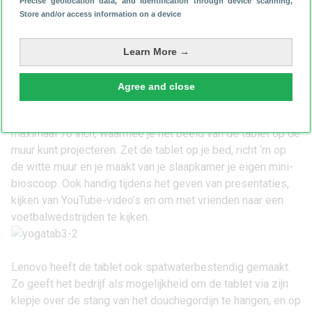
Precise geolocation data, and identification through device scanning
,
Store and/or access information on a device
werkt.
Learn More →
Maar dat is niet het meest bijzondere aan de tablet. Aan de
achterzijde is een klepje dat je kunt uitklappen om ‘m
Agree and close
staand neer te zetten en in dat klepje is een projector
geïntegreerd. De projectie van de Yoga Tab 3 Pro is
maximaal 70 inch, waarmee je het beeld van de tablet op de
muur kunt projecteren. Zet de tablet op je bed, richt ‘m op
de witte muur en je maakt van je slaapkamer je eigen mini-
bioscoop. Ook handig tijdens het geven van presentaties,
kijken van YouTube-video’s en om met vrienden naar een
voetbalwedstrijden te kijken.
Lenovo heeft de tablet ook spatwaterbestendig gemaakt.
Zo geeft het bedrijf als mogelijkheid om de tablet via zijn
klepje over de stang van het douchegordijn te hangen, en op