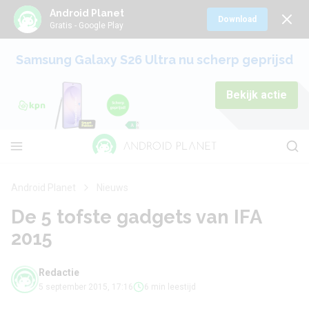
Android Planet
Download
Gratis - Google Play
Samsung Galaxy S26 Ultra nu scherp geprijsd
Bekijk actie
Android Planet
Nieuws
De 5 tofste gadgets van IFA
2015
Redactie
5 september 2015, 17:16
6 min leestijd