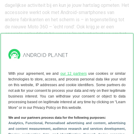
dagelijkse activiteit bij en kun je jouw hartslag opmeten. Het
accessoire werkt ook met Android-smartphones van
andere fabrikanten en het scherm is – in tegenstelling tot
de nieuwe Moto 360 – ‘echt rond’. Ook krijg je er een
speciale oplaaddock bij, waar je ‘m in kunt plaatsen om het
horloge op te laden. De Gear S2 is binnenkort vanaf oktober
te koop voor 349 euro voor de normale versie en 399 euro
voor de variant met het lederen polsbandje.
4. Yoga Tab 3 Pro van Lenovo
Als er één tablet ideaal is voor het kijken van series en
With your agreement, we and
our 12 partners
use cookies or similar
films via Netflix, is het de Yoga Tab 3 Pro van het Chinese
technologies to store, access, and process personal data like your visit
Lenovo. Het apparaat heeft een 10,1 inch-scherm met een
on this website, IP addresses and cookie identifiers. Some partners do
resolutie van 2560 bij 1600 pixels, Intel Atom Z5-Z8500-
not ask for your consent to process your data and rely on their legitimate
business interest. You can withdraw your consent or object to data
chip met een quadcore-processor, 2GB werkgeheugen en
processing based on legitimate interest at any time by clicking on “Learn
16 of 32GB aan opslagruimte dat met een micro-sd-kaart
More” or in our Privacy Policy on this website.
kan worden uitgebreid. Aan de onderkant van het scherm
We and our partners process data for the following purposes:
zijn vier JBL-speakers te vinden, die van de Dolby Atmos-
Analytics
, Functional
, Personalised advertising and content, advertising
technologie zijn voorzien. Hiermee is het mogelijk om
and content measurement, audience research and services development
,
softwarematig 3D-geluid te creëren, wat verrassend goed