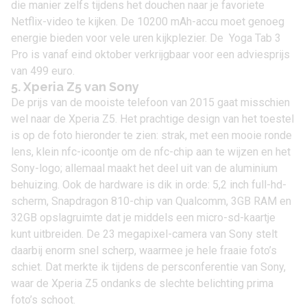
die manier zelfs tijdens het douchen naar je favoriete
Netflix-video te kijken. De 10200 mAh-accu moet genoeg
energie bieden voor vele uren kijkplezier. De Yoga Tab 3
Pro is vanaf eind oktober verkrijgbaar voor een adviesprijs
van 499 euro.
5. Xperia Z5 van Sony
De prijs van de mooiste telefoon van 2015 gaat misschien
wel naar de
Xperia Z5
. Het prachtige design van het toestel
is op de foto hieronder te zien: strak, met een mooie ronde
lens, klein nfc-icoontje om de nfc-chip aan te wijzen en het
Sony-logo; allemaal maakt het deel uit van de aluminium
behuizing. Ook de hardware is dik in orde: 5,2 inch full-hd-
scherm, Snapdragon 810-chip van Qualcomm, 3GB RAM en
32GB opslagruimte dat je middels een micro-sd-kaartje
kunt uitbreiden. De 23 megapixel-camera van Sony stelt
daarbij enorm snel scherp, waarmee je hele fraaie foto’s
schiet. Dat merkte ik tijdens de persconferentie van Sony,
waar de Xperia Z5 ondanks de slechte belichting prima
foto’s schoot.