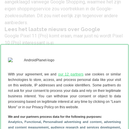
aangeklaagd vanwege Google Shopping, waarmee het zijn
eigen shoppingservice zou voortrekken in de Google-
zoekresultaten. Dit zou niet eerlijk zijn tegenover andere
aanbieders.
Lees het laatste nieuws over Google
Google Pixel 11 (Pro) komt eraan, maar juist nú wordt Pixel
10 (Pro) interessant
(6-8)
Houd je Pixel veilig: installeer nu de augustus-update
(5-8)
Overzicht: dit weten we al over de Google Pixel 11-serie
(5-
8)
Is je Google Pixel traag? Probeer deze 4 tips!
(4-8)
With your agreement, we and
our 12 partners
use cookies or similar
‘Google presenteert dit handige apparaatje tegelijk met
technologies to store, access, and process personal data like your visit
Pixel 11’
(2-8)
on this website, IP addresses and cookie identifiers. Some partners do
not ask for your consent to process your data and rely on their legitimate
business interest. You can withdraw your consent or object to data
processing based on legitimate interest at any time by clicking on “Learn
More” or in our Privacy Policy on this website.
We and our partners process data for the following purposes:
Analytics
, Functional
, Personalised advertising and content, advertising
and content measurement, audience research and services development
,