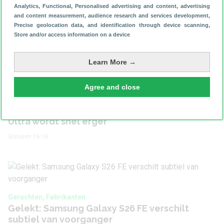
Analytics
, Functional
, Personalised advertising and content, advertising
Fabrikanten
Motorola
and content measurement, audience research and services development
,
Precise geolocation data, and identification through device scanning
,
Store and/or access information on a device
Bekijk ook
Learn More →
Agree and close
Fabrikanten
Zien: vouw in scherm Samsung Galaxy Z Fold 8
Ultra wordt snel erger
Gisteren 16:16
Geruchten, Fabrikanten
Gelekt: Samsung Galaxy S26 FE verschilt
subtiel van voorganger