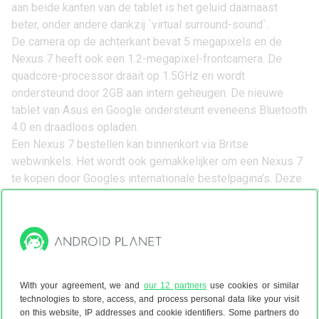
aan beide kanten van de tablet is het geluid daarnaast
beter, onder andere dankzij `virtual surround-sound`.
De camera op de achterkant bevat 5 megapixels en de
Nexus 7 heeft ook een 1.2-megapixel-frontcamera. De
quadcore-processor draait op 1.5GHz en wordt
ondersteund door 2GB aan intern geheugen. De nieuwe
tablet van Asus en Google ondersteunt eveneens Bluetooth
4.0 en draadloos opladen.
Een
Nexus 7 bestellen
kan binnenkort via Britse
webwinkels. Het wordt ook gemakkelijker om een
Nexus 7
te kopen
door Googles internationale bestelpagina’s. Deze
duiden op een snelle en brede Europese release, in ieder
geval in Duitsland, Engeland en Frankrijk.
With your agreement, we and
our 12 partners
use cookies or similar
technologies to store, access, and process personal data like your visit
on this website, IP addresses and cookie identifiers. Some partners do