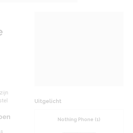
e
zijn
stel
Uitgelicht
bben
Nothing Phone (1)
ns