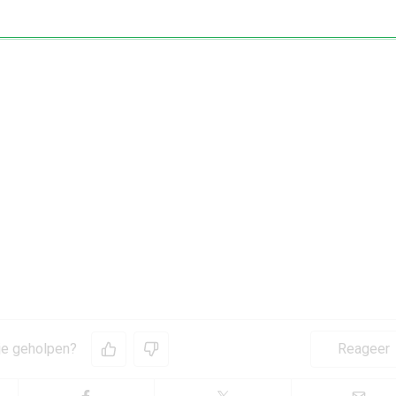
et Phone (4b): ook nieuwe midranger officieel uit
(8 jul)
 je geholpen?
Reageer