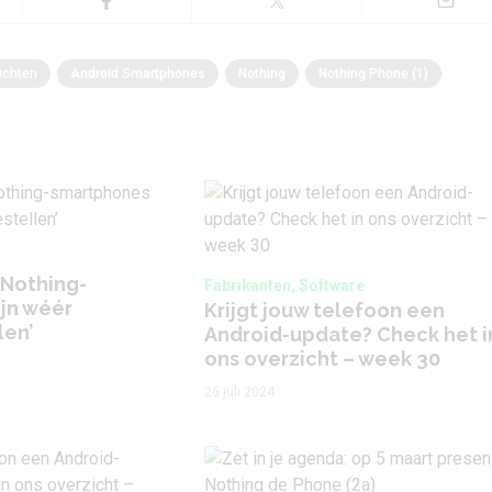
uchten
Android Smartphones
Nothing
Nothing Phone (1)
 Nothing-
Fabrikanten, Software
jn wéér
Krijgt jouw telefoon een
len’
Android-update? Check het i
ons overzicht – week 30
26 juli 2024