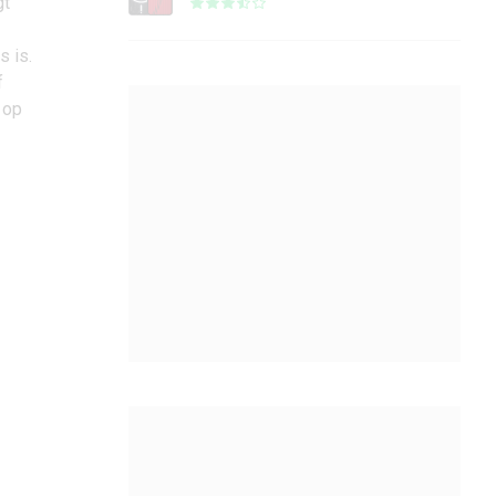
gt
s is.
f
 op