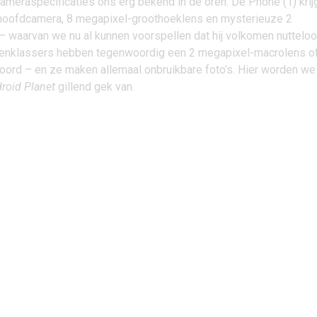
ameraspecificaties ons erg bekend in de oren. De Phone (1) krij
hoofdcamera, 8 megapixel-groothoeklens en mysterieuze 2
 waarvan we nu al kunnen voorspellen dat hij volkomen nutteloo
denklassers hebben tegenwoordig een 2 megapixel-macrolens o
oord – en ze maken allemaal onbruikbare foto’s.
Hier worden we
roid Planet
gillend gek van
.