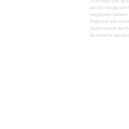
Zo klinken ook de c
een 50 megapixel-
megapixel-camera –
Praktisch alle mid
dieptesensor aan b
de redactie van
And