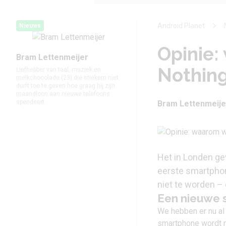
Android Planet
Nieuws
Opinie:
Bram Lettenmeijer
Nothing
Liefhebber van taal, muziek en
melkchocolade (23) die stiekem niet
durft toe te geven hoe graag hij zijn
maandloon aan nieuwe telefoons
spendeert.
Bram Lettenmeije
Het in Londen g
eerste smartphon
niet te worden – 
Een nieuwe 
We hebben er nu al
smartphone wordt n