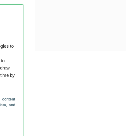
e
en
 is
. Het
gies to
e
 to
t
hdraw
aar
 time by
 onze
 content
data, and