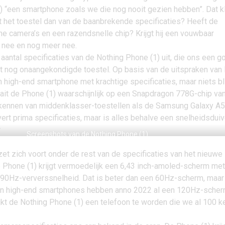
) “een smartphone zoals we die nog nooit gezien hebben”. Dat kl
t het toestel dan van de baanbrekende specificaties? Heeft de
he camera’s en een razendsnelle chip? Krijgt hij een vouwbaar
 nee en nog meer nee.
aantal specificaties van de Nothing Phone (1) uit, die ons een g
t nog onaangekondigde toestel. Op basis van de uitspraken van
high-end smartphone met krachtige specificaties, maar niets bli
ait de Phone (1) waarschijnlijk op een Snapdragon 778G-chip va
kennen van middenklasser-toestellen als de
Samsung Galaxy A
rt prima specificaties, maar is alles behalve een snelheidsduiv
Screenshots van de Nothing Phone (1)
zet zich voort onder de rest van de specificaties van het nieuwe
e Phone (1) krijgt vermoedelijk een 6,43 inch-amoled-scherm me
en 90Hz-ververssnelheid. Dat is beter dan een 60Hz-scherm, maar
n high-end smartphones hebben anno 2022 al een 120Hz-scher
ijkt de Nothing Phone (1) een telefoon te worden die we al 100 k