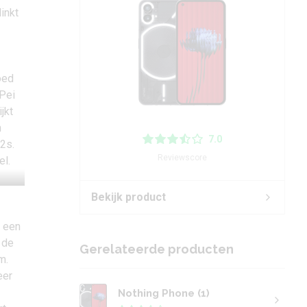
inkt
oed
 Pei
jkt
n
7.0
52s
.
Reviewscore
el.
Bekijk product
t een
 de
Gerelateerde producten
m.
eer
Nothing Phone (1)