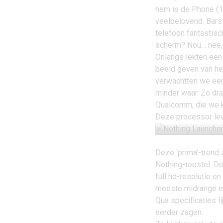
hem is de Phone (1
veelbelovend. Bars
telefoon fantastisc
scherm? Nou… nee,
Onlangs lekten een 
beeld geven van he
verwachtten we een 
minder waar. Zo dra
Qualcomm, die we 
Deze processor leve
Deze ‘prima’-trend 
Nothing-toestel. D
full hd-resolutie 
meeste midrange e
Qua specificaties l
eerder zagen.