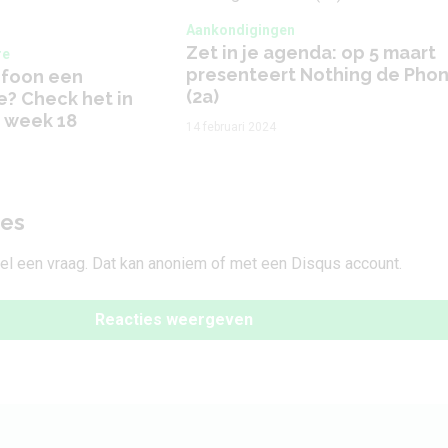
Aankondigingen
Zet in je agenda: op 5 maart
re
presenteert Nothing de Pho
lefoon een
(2a)
? Check het in
– week 18
14 februari 2024
ies
tel een vraag. Dat kan anoniem of met een Disqus account.
Reacties weergeven