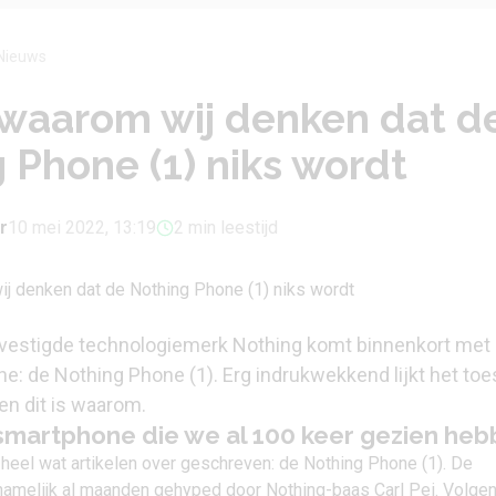
Nieuws
 waarom wij denken dat d
 Phone (1) niks wordt
r
10 mei 2022, 13:19
2 min leestijd
evestigde technologiemerk
Nothing
komt binnenkort met 
e: de Nothing Phone (1). Erg indrukwekkend lijkt het toe
en dit is waarom.
smartphone die we al 100 keer gezien he
 heel wat artikelen over geschreven: de
Nothing Phone (1)
. De
amelijk al maanden gehyped door Nothing-baas Carl Pei. Volge