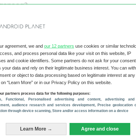
l genoeg?
rtphonelandschap is de concurrentie moordend. Het is dan ook d
ma’ wel genoeg is. Wellicht weet Nothing ons over te halen met e
e softwarefuncties. In de
Nothing Launcher
– die nu beschikbaar
s met
Android 11
en nieuwer – zien we hier echter niets van terug
ing deze functies bewaart voor het toestel zelf.
our agreement, we and
our 12 partners
use cookies or similar technolo
 Launcher nu beschikbaar (mits je een recente smartphon
access, and process personal data like your visit on this website, IP
es and cookie identifiers. Some partners do not ask for your consent
waarom Pei denkt dat de Nothing Phone (1) een smartphone word
 your data and rely on their legitimate business interest. You can wit
ooit gezien hebben. Eerlijk gezegd geloven we er weinig van – m
nsent or object to data processing based on legitimate interest at any
g voor ons in petto heeft. Wil je niets missen rondom de
g on “Learn More” or in our Privacy Policy on this website.
 Nothing Phone (1)? Wij houden je met alle liefde op de hoogte.
ig de website,
download onze Android Planet-app
, volg ons via
ur partners process data for the following purposes:
e in voor
s
, Functional
de nieuwsbrief
, Personalised advertising and content, advertising and
.
ment, audience research and services development
, Precise geolocation 
view: verrassend veel voor verrassend weinig
(31 jul)
cation through device scanning
, Store and/or access information on a device
t volgens geruchten uit Europa, bedrijf ontkent
(27 jul)
e beste smartphones onder 500 euro
(16 jul)
Learn More →
Agree and close
ne onder 400 euro
(9 jul)