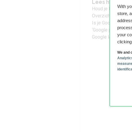
Lees het laats
With y
Houd je Pixel veili
store, 
Overzicht: dit wete
address
Is je Google Pixel 
process
‘Google presenteert
your co
Google laat zien w
clickin
We and o
Analytic
measure
identifi