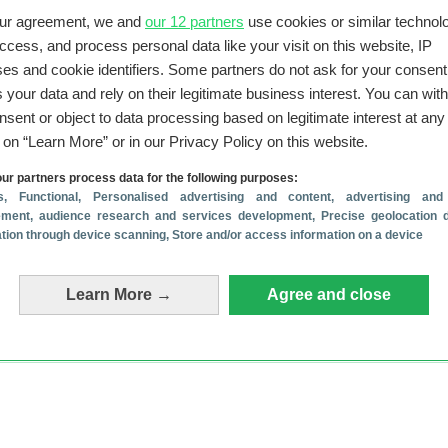
te nieuws over Google
our agreement, we and
our 12 partners
use cookies or similar technolo
g: installeer nu de augustus-update
(5-8)
access, and process personal data like your visit on this website, IP
n we al over de Google Pixel 11-serie
(5-8)
es and cookie identifiers. Some partners do not ask for your consent
traag? Probeer deze 4 tips!
(4-8)
 your data and rely on their legitimate business interest. You can wit
 dit handige apparaatje tegelijk met Pixel 11’
(2-8)
nsent or object to data processing based on legitimate interest at any
aarom je de Pixel 11 Pro wil hebben in nieuwe video
(30-7)
g on “Learn More” or in our Privacy Policy on this website.
ur partners process data for the following purposes:
s
, Functional
, Personalised advertising and content, advertising and
ment, audience research and services development
, Precise geolocation 
cation through device scanning
, Store and/or access information on a device
Learn More →
Agree and close