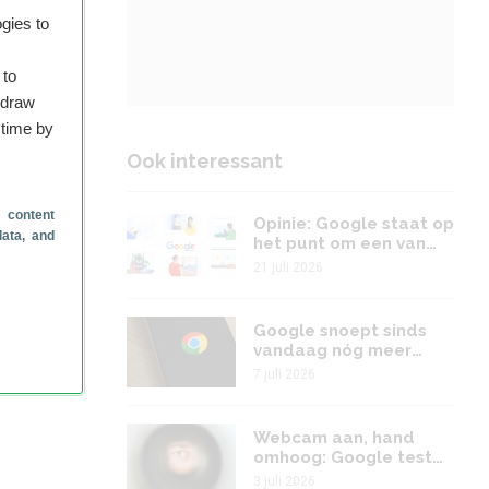
gies to
 to
hdraw
 time by
Ook interessant
 content
Opinie: Google staat op
data, and
het punt om een van
zijn handigste diensten
21 juli 2026
te verpesten
Google snoept sinds
vandaag nóg meer
ruimte van je back-up
7 juli 2026
af
Webcam aan, hand
omhoog: Google test
nieuwe reCAPTCHA
3 juli 2026