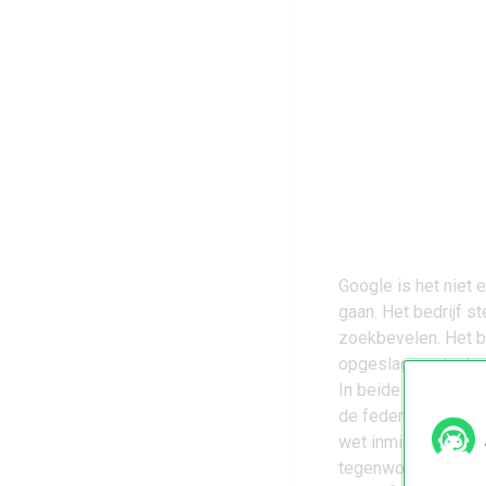
Google is het niet 
gaan. Het bedrijf st
zoekbevelen. Het be
opgeslagen staat.
In beide zaken, die
de federale wet ‘St
wet inmiddels wat 
tegenwoordig ander