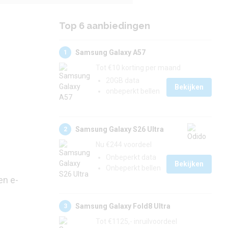
Top 6 aanbiedingen
Samsung Galaxy A57
1
Tot €10 korting per maand
20GB data
Bekijken
onbeperkt bellen
Samsung Galaxy S26 Ultra
2
Nu €244 voordeel
Onbeperkt data
Bekijken
Onbeperkt bellen
en e-
Samsung Galaxy Fold8 Ultra
3
Tot €1125,- inruilvoordeel