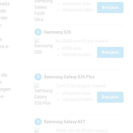
mails
onbeperkt data
Bekijken
onbeperkt bellen
gde
rder
e-
Samsung S26
4
e
Nu 30GB voor €5 per maand
ke e-
40GB data
Bekijken
200 belminuten
 die
Samsung Galaxy S26 Plus
5
e
Tot €10 korting per maand
 tegen
onbeperkt data
 e-
Bekijken
onbeperkt bellen
Samsung Galaxy A37
6
40GB voor €6,50 per maand