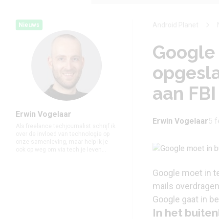
Android Planet
Nieuws
Google 
opgesla
aan FBI
Erwin Vogelaar
Erwin Vogelaar
5 f
Als freelance techjournalist schrijf ik
over de invloed van technologie op
onze samenleving, maar help ik je
ook op weg om via tech je leven...
Google moet in te
mails overdragen
Google gaat in be
In het buite