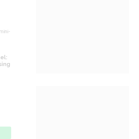
el:
sing