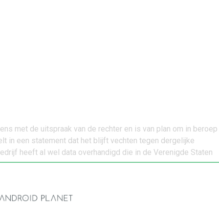
eens met de uitspraak van de rechter en is van plan om in beroep
elt in een statement dat het blijft vechten tegen dergelijke
drijf heeft al wel data overhandigd die in de Verenigde Staten
 van Google en Microsoft, wordt er beroep gedaan op de e-mails
ored Communications Act’ uit 1986. Je kunt je voorstellen dat d
verouderd is, omdat de manier waarop dingen opgeslagen word
s gaat.