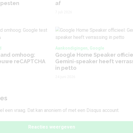
rpesten
af
7 juli 2026
d
Aankondigingen, Google
hand omhoog:
Google Home Speaker officie
ieuwe reCAPTCHA
Gemini-speaker heeft verras
in petto
24 juni 2026
ies
tel een vraag. Dat kan anoniem of met een Disqus account.
Reacties weergeven