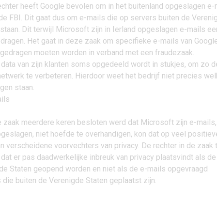
chter heeft Google bevolen om in het buitenland opgeslagen e-
de FBI. Dit gaat dus om e-mails die op servers buiten de Vereni
taan. Dit terwijl Microsoft zijn in Ierland opgeslagen e-mails ee
 dragen. Het gaat in deze zaak om specifieke e-mails van Googl
rgedragen moeten worden in verband met een fraudezaak.
 data van zijn klanten soms opgedeeld wordt in stukjes, om zo d
netwerk te verbeteren. Hierdoor weet het bedrijf niet precies wel
gen staan.
e zaak meerdere keren besloten werd dat Microsoft zijn e-mails,
geslagen, niet hoefde te overhandigen, kon dat op veel positiev
n verscheidene voorvechters van privacy. De rechter in de zaak
 dat er pas daadwerkelijke inbreuk van privacy plaatsvindt als de
gde Staten geopend worden en niet als de e-mails opgevraagd
die buiten de Verenigde Staten geplaatst zijn.