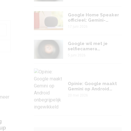
Google Home Speaker
officieel: Gemini-
speaker heeft
17 juni 2026
verrassing in petto
Google wil met je
selfiecamera
meekijken: dit is de
5 juni 2026
(goede?) reden
Opinie: Google maakt
Gemini op Android
onbegrijpelijk
20 mei 2026
ingewikkeld
g
-up