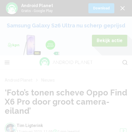
Android Planet
Download
Gratis - Google Play
Samsung Galaxy S26 Ultra nu scherp geprijsd
Bekijk actie
Android Planet
Nieuws
‘Foto’s tonen scheve Oppo Find
X6 Pro door groot camera-
eiland’
Tim Ligterink
2
12 januari 2023, 11:05
2 min leestijd