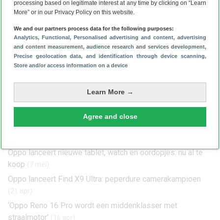
processing based on legitimate interest at any time by clicking on “Learn
More” or in our Privacy Policy on this website.
Oppo
bracht vorige de Find X-modellen uit in maart 2021 en
We and our partners process data for the following purposes:
Analytics
, Functional
, Personalised advertising and content, advertising
2022. We verwachten daarom dat het nieuwste model in
and content measurement, audience research and services development
,
maart dit jaar verschijnt. Hoeveel de Oppo Find X6 Pro zal
Precise geolocation data, and identification through device scanning
,
kosten is niet bekend. De X5 Pro had een stevige
Store and/or access information on a device
adviesprijs van 1299 euro.
Lees nog meer Oppo-nieuws:
Learn More →
Oppo onthult Reno 16-serie: compact trio focust op foto’s
en AI
(25 jun)
Agree and close
´Opvolger van illustere Oppo Find N6 wordt nóg betere
foldable´
(12 jun)
Oppo lanceert nieuwe tablet, watch en oordopjes: nu al te
koop
(7 mei)
Oppo lanceert Find X9 Ultra: peperdure camerakampioen
(21 apr)
‘Oppo Reno 16 Pro wordt een middenklasser met
straalmotor’
(16 apr)