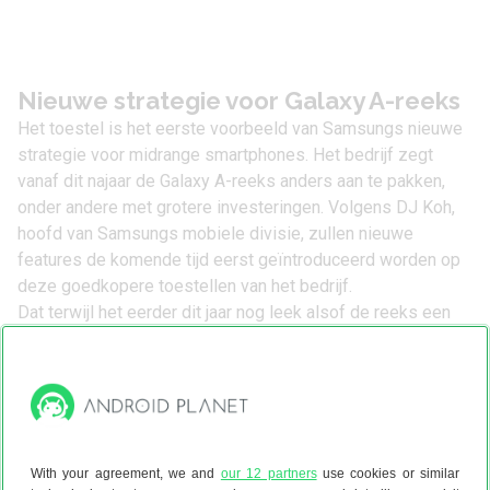
Nieuwe strategie voor Galaxy A-reeks
Het toestel is het eerste voorbeeld van Samsungs nieuwe
strategie voor midrange smartphones. Het bedrijf zegt
vanaf dit najaar de Galaxy A-reeks anders aan te pakken,
onder andere met grotere investeringen. Volgens DJ Koh,
hoofd van Samsungs mobiele divisie, zullen nieuwe
features de komende tijd eerst geïntroduceerd worden op
deze goedkopere toestellen van het bedrijf.
Dat terwijl het eerder dit jaar nog leek alsof de reeks een
minder prominente rol kreeg. In het voorjaar lanceerde het
bedrijf de
Samsung Galaxy A6
,
A6 Plus
en Galaxy A8
allemaal, met vrijwel geen bombarie. Ook qua features
waren de toestellen weinig opvallend. Met de A7 lijkt het
bedrijf wél uit te pakken. Daarnaast onthult het bedrijf op
11
oktober
nog een nieuw toestel, waarschijnlijk de Galaxy A9.
With your agreement, we and
our 12 partners
use cookies or similar