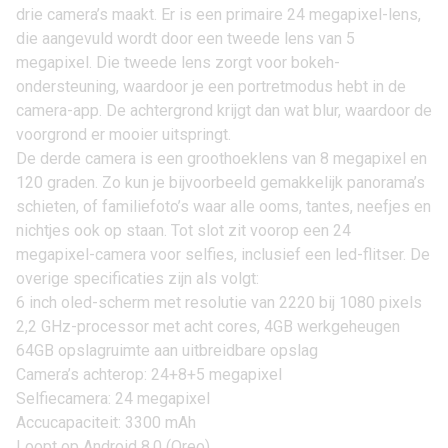
drie camera’s maakt. Er is een primaire 24 megapixel-lens,
die aangevuld wordt door een tweede lens van 5
megapixel. Die tweede lens zorgt voor bokeh-
ondersteuning, waardoor je een portretmodus hebt in de
camera-app. De achtergrond krijgt dan wat blur, waardoor de
voorgrond er mooier uitspringt.
De derde camera is een groothoeklens van 8 megapixel en
120 graden. Zo kun je bijvoorbeeld gemakkelijk panorama’s
schieten, of familiefoto’s waar alle ooms, tantes, neefjes en
nichtjes ook op staan. Tot slot zit voorop een 24
megapixel-camera voor selfies, inclusief een led-flitser. De
overige specificaties zijn als volgt:
6 inch oled-scherm met resolutie van 2220 bij 1080 pixels
2,2 GHz-processor met acht cores, 4GB werkgeheugen
64GB opslagruimte aan uitbreidbare opslag
Camera’s achterop: 24+8+5 megapixel
Selfiecamera: 24 megapixel
Accucapaciteit: 3300 mAh
Loopt op Android 8.0 (Oreo)