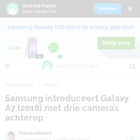
Android Planet
Download
Gratis - Google Play
Samsung Galaxy S26 Ultra nu scherp geprijsd
Bekijk actie
Android Planet
Nieuws
Samsung introduceert Galaxy
A7 (2018) met drie camera’s
achterop
Thomas Haenen
3
20 september 2018, 4:00
2 min leestijd