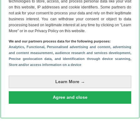
Die zou over liefst vier camera’s achterop beschikken.
technologies to store, access, and process personal data like your visit
on this website, IP addresses and cookie identifiers. Some partners do
Lees het laatste nieuws over Samsung
not ask for your consent to process your data and rely on their legitimate
Opinie: de (te) hoge adviesprijzen van Samsung slaan
business interest. You can withdraw your consent or object to data
nergens op
(7-8)
processing based on legitimate interest at any time by clicking on “Learn
Waarom de Samsung Galaxy Z Fold 8 (Ultra) beter is dan
More” or in our Privacy Policy on this website.
een tablet (ADV)
(7-8)
We and our partners process data for the following purposes:
Samsung Galaxy Z Fold 8 review: bekende vouw, een nieuw
Analytics
, Functional
, Personalised advertising and content, advertising
jasje
and content measurement, audience research and services development
,
(6-8)
Precise geolocation data, and identification through device scanning
,
Zien: vouw in scherm Samsung Galaxy Z Fold 8 Ultra wordt
Store and/or access information on a device
snel erger
(6-8)
Dit is hoe je je Samsung iets leuks laat zeggen bij het
Learn More →
opladen
(6-8)
Agree and close