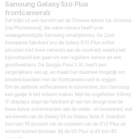
Samsung Galaxy S10 Plus
frontcamera’s
Dat blijkt uit een bericht van de Chinese lekker
Ice Universe
(via
PhoneArena
), die vaker nieuws heeft over
onaangekondigde Samsung-smartphones. De Zuid-
Koreaanse fabrikant zou de Galaxy S10 Plus willen
uitrusten met twee camera’s aan de voorkant, waarbij het
bijvoorbeeld kan gaan om een reguliere sensor en een
groothoeklens. De
Google Pixel 3 XL
heeft een
vergelijkbare set-up, en maakt het daarmee mogelijk om
bredere beelden met de frontcamera vast te leggen.
Om de dubbele selfiecamera te huisvesten, zou Samsung
een gaatje in het scherm maken. Met de zogeheten ‘Infinity
O’-displays stapt de fabrikant af van het design met de
twee dunne schermranden aan de onder- en bovenkant, wat
we kennen van
de Galaxy S9
en
Galaxy Note 9
. Daardoor
zou ruim 93 procent van de voorkant van de S10 Plus uit
scherm kunnen bestaan. Bij de
S9 Plus
is dit zo’n 83