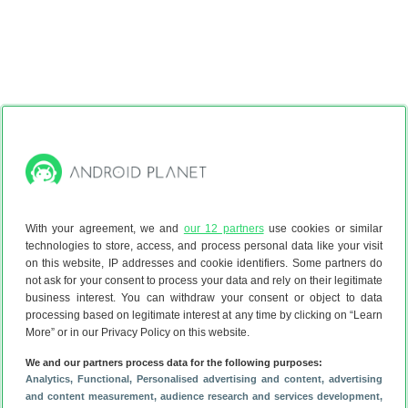
With your agreement, we and
our 12 partners
use cookies or similar
Naar verwachting presenteert Samsung
zijn nieuwe
technologies to store, access, and process personal data like your visit
vlaggenschepen
in februari, tijdens het Mobile World
on this website, IP addresses and cookie identifiers. Some partners do
Congress 2019 (25 – 28 februari). De release volgt dan
not ask for your consent to process your data and rely on their legitimate
business interest. You can withdraw your consent or object to data
mogelijk een maand later. Dit komt overeen met dit jaar: de
processing based on legitimate interest at any time by clicking on “Learn
Galaxy S9 en S9 Plus werden tijdens het Mobile World
More” or in our Privacy Policy on this website.
Congress (25 februari 2018) uit de doeken gedaan.
We and our partners process data for the following purposes:
Tip:
volg het laatste nieuws over de Galaxy S10 (Plus) door
Analytics
, Functional
, Personalised advertising and content, advertising
de
Android Planet-app te downloaden
.
and content measurement, audience research and services development
,