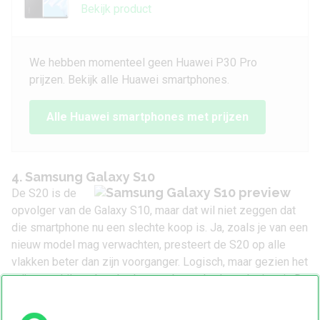
Bekijk product
We hebben momenteel geen Huawei P30 Pro
prijzen. Bekijk alle Huawei smartphones.
Alle Huawei smartphones met prijzen
4. Samsung Galaxy S10
De S20 is de
opvolger van de Galaxy S10, maar dat wil niet zeggen dat
die smartphone nu een slechte koop is. Ja, zoals je van een
nieuw model mag verwachten, presteert de S20 op alle
vlakken beter dan zijn voorganger. Logisch, maar gezien het
prijsverschil van honderden euro’s maakt dat ook niet uit. De
Galaxy S10 was één van de beste smartphones van 2019
en kan nog steeds goed meekomen.