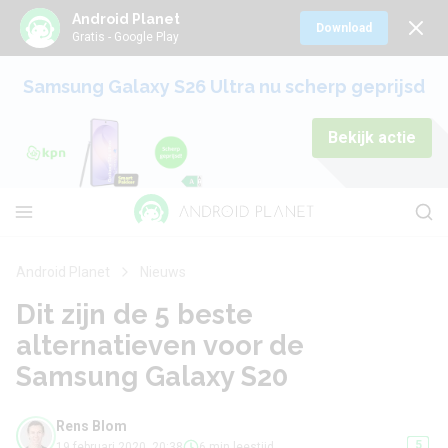
Android Planet
Download
Gratis - Google Play
Samsung Galaxy S26 Ultra nu scherp geprijsd
Bekijk actie
Android Planet
Nieuws
Dit zijn de 5 beste
alternatieven voor de
Samsung Galaxy S20
Rens Blom
5
19 februari 2020, 20:38
6 min leestijd