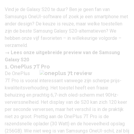
Vind je de Galaxy S20 te duur? Ben je geen fan van
Samsungs OneUI-software of zoek je een smartphone met
ander design? De keuze is reuze, maar welke toestellen
zijn de beste Samsung Galaxy S20-alternatieven? We
hebben onze vijf favorieten – in willekeurige volgorde –
verzameld.
→ Lees onze uitgebreide
preview van de Samsung
Galaxy S20
1. OnePlus 7T Pro
De
OnePlus
7T Pro
is vooral interessant vanwege zijn scherpe prijs-
kwaliteitsverhouding. Het toestel heeft een fraaie
behuizing en prachtig 6,7-inch oled-scherm met 90Hz-
ververssnelheid. Het display van de S20 kan zich 120 keer
per seconde verversen, maar het verschil is in de praktijk
niet zo groot. Prettig aan de OnePlus 7T Pro is de
razendsnelle oplader (30 Watt) en de hoeveelheid opslag
(256GB). Wie niet weg is van Samsungs OneUI-schil, zal blij