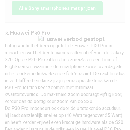
Alle Sony smartphones met prijzen
3. Huawei P30 Pro
Fotografieliefhebbers opgelet: de
Huawei P30 Pro
is
misschien wel het beste camera-alternatief voor de Galaxy
S20. Op de P30 Pro zitten drie camera’s en een Time of
Flight-sensor, waarmee de smartphone zowel overdag als
in het donker indrukwekkende foto’s schiet. De nachtmodus
is verbluffend en dankzij zijn periscopische lens kan de
P30 Pro tot tien keer zoomen met minimaal
kwaliteitsverlies. De maximale zoom bedraagt vijftig keer;
verder dan de dertig keer zoom van de S20.
De P30 Pro imponeert ook door de uitstekende accuduur,
hij laadt aanzienlijk sneller op (40 Watt tegenover 25 Watt)
en heeft verder vrijwel even krachtige hardware als de S20.
Een ander pluspunt is de prijs: een losse Huawei P30 Pro