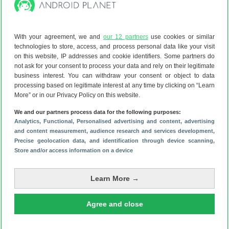
Het toestel beschikt over een uitstekend scherm, snelle
hardware en een goede, veelzijdige driedubbele camera.
Qua uiterlijk lijken de S10 en S20 veel op elkaar, ze hebben
With your agreement, we and
our 12 partners
use cookies or similar
allebei 8GB werkgeheugen en 128GB opslagruimte en
technologies to store, access, and process personal data like your visit
draaien tot slot dezelfde software.
on this website, IP addresses and cookie identifiers. Some partners do
not ask for your consent to process your data and rely on their legitimate
Wat doet de Samsung Galaxy S20 beter?
Natuurlijk is de
business interest. You can withdraw your consent or object to data
S20 op veel manieren een upgrade ten opzichte van de
processing based on legitimate interest at any time by clicking on “Learn
S10. Het scherm ververst zichzelf 120 in plaats van 60
More” or in our Privacy Policy on this website.
keer per seconde, waardoor het beeld vloeiender oogt en
We and our partners process data for the following purposes:
de smartphone sneller aanvoelt. Daarnaast heeft de S20
Analytics
, Functional
, Personalised advertising and content, advertising
een iets snellere processor, een grotere accu die sneller
and content measurement, audience research and services development
,
oplaadt en een flink verbeterd camerasysteem.
Precise geolocation data, and identification through device scanning
,
Store and/or access information on a device
Zo maakt de primaire camera betere plaatjes in het donker
en kun je verder zoomen dan met de S10. De
Learn More →
vingerafdrukscanner achter het scherm is ook sneller en
accurater dan die van de S10. En omdat de S10 al een jaar
oud is, stopt de software-ondersteuning ook een jaar
Agree and close
eerder.