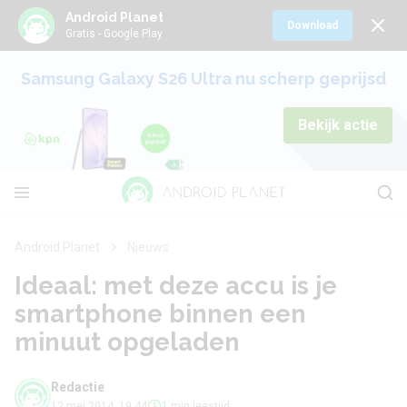
Android Planet
Download
Gratis - Google Play
Samsung Galaxy S26 Ultra nu scherp geprijsd
Bekijk actie
Android Planet
Nieuws
Ideaal: met deze accu is je
smartphone binnen een
minuut opgeladen
Redactie
12 mei 2014, 19:44
1 min leestijd