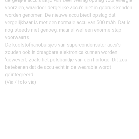
dergelijke accu’s altijd van zeer weinig opslag voor energie
voorzien, waardoor dergelijke accu’s niet in gebruik konden
worden genomen. De nieuwe accu biedt opslag dat
vergelijkbaar is met een normale accu van 500 mAh. Dat is
nog steeds niet genoeg, maar al wel een enorme stap
voorwaarts.
De koolstofnanobuisjes van supercondensator accu’s
zouden ook in draagbare elektronica kunnen worden
‘geweven’, zoals het polsbandje van een horloge. Dit zou
betekenen dat de accu echt in de wearable wordt
geïntegreerd.
(
Via
/
foto via
)