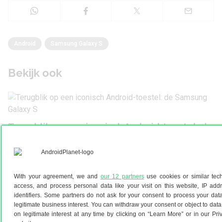
Android
Samsung Galaxy S
Bekijk ook
Terugblik op een iconisch Android-toestel: de
Samsung Galaxy S
18 september 2023
With your agreement, we and
our 12 partners
use cookies or similar tech
access, and process personal data like your visit on this website, IP ad
identifiers. Some partners do not ask for your consent to process your data
legitimate business interest. You can withdraw your consent or object to da
Software
on legitimate interest at any time by clicking on “Learn More” or in our Pri