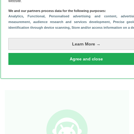
Galaxy S Advance update naar Android 4.1.2
website.
Jelly Bean rolt uit
We and our partners process data for the following purposes:
Analytics
, Functional
, Personalised advertising and content, adverti
1 augustus 2022
measurement, audience research and services development
, Precise geo
identification through device scanning
, Store and/or access information on a d
Learn More →
Software
Agree and close
Samsung Galaxy S Advance krijgt Android 4.1
Jelly Bean in januari
1 augustus 2022