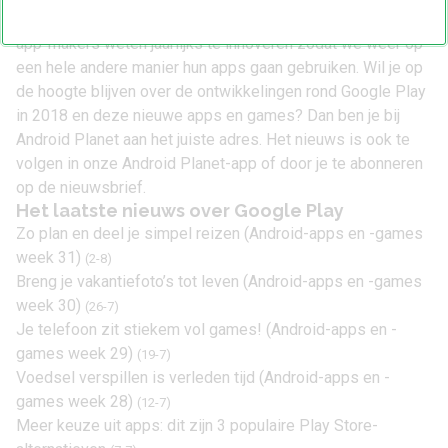
downloaden. Games worden steeds groter en mooier, en
app-makers weten jaarlijks te innoveren zodat we weer op
een hele andere manier hun apps gaan gebruiken. Wil je op
de hoogte blijven over de ontwikkelingen rond Google Play
in 2018 en deze nieuwe apps en games? Dan ben je bij
Android Planet aan het juiste adres. Het nieuws is ook te
volgen in
onze Android Planet-app
of door je te abonneren
op
de nieuwsbrief
.
Het laatste nieuws over Google Play
Zo plan en deel je simpel reizen (Android-apps en -games
week 31)
(2-8)
Breng je vakantiefoto’s tot leven (Android-apps en -games
week 30)
(26-7)
Je telefoon zit stiekem vol games! (Android-apps en -
games week 29)
(19-7)
Voedsel verspillen is verleden tijd (Android-apps en -
games week 28)
(12-7)
Meer keuze uit apps: dit zijn 3 populaire Play Store-