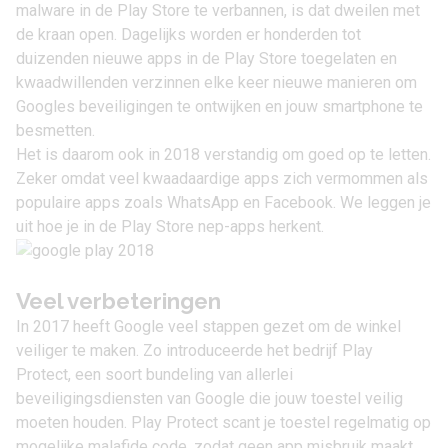
malware in de Play Store te verbannen, is dat dweilen met
de kraan open. Dagelijks worden er honderden tot
duizenden nieuwe apps in de Play Store toegelaten en
kwaadwillenden verzinnen elke keer nieuwe manieren om
Googles beveiligingen te ontwijken en jouw smartphone te
besmetten.
Het is daarom ook in 2018 verstandig om goed op te letten.
Zeker omdat veel kwaadaardige apps zich vermommen als
populaire apps zoals
WhatsApp
en
Facebook
. We leggen je
uit hoe je in de
Play Store nep-apps herkent
.
Veel verbeteringen
In 2017 heeft Google veel stappen gezet om de winkel
veiliger te maken. Zo introduceerde het bedrijf
Play
Protect
, een soort bundeling van allerlei
beveiligingsdiensten van Google die jouw toestel veilig
moeten houden. Play Protect scant je toestel regelmatig op
mogelijke malafide code, zodat geen app misbruik maakt