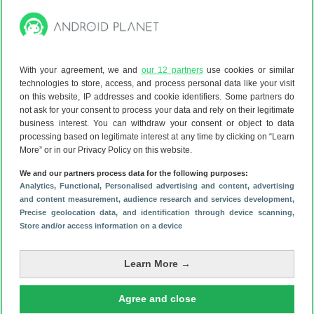
gamesectie van de Play Store
meer ruimte voor vrouwen
wordt gecreëerd. Dat is direct terug te zien in de icoontjes
van games, maar daarnaast krijgen vrouwelijke
gamemakers meer kansen.
With your agreement, we and
our 12 partners
use cookies or similar
technologies to store, access, and process personal data like your visit
on this website, IP addresses and cookie identifiers. Some partners do
not ask for your consent to process your data and rely on their legitimate
business interest. You can withdraw your consent or object to data
processing based on legitimate interest at any time by clicking on “Learn
More” or in our Privacy Policy on this website.
We and our partners process data for the following purposes:
Analytics
, Functional
, Personalised advertising and content, advertising
and content measurement, audience research and services development
,
Precise geolocation data, and identification through device scanning
,
Store and/or access information on a device
Learn More →
Voornamelijk belangrijk is het enorme aanbod van Google
Play dat elk jaar groeit. Er is een ongekende hoeveelheid
Agree and close
goede apps, games, films, muziek en boeken te