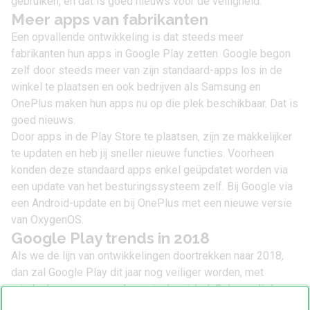
gebruiken, en dat is goed nieuws voor de veiligheid.
Meer apps van fabrikanten
Een opvallende ontwikkeling is dat steeds meer
fabrikanten hun apps in Google Play zetten. Google begon
zelf door steeds meer van zijn standaard-apps los in de
winkel te plaatsen en ook bedrijven als Samsung en
OnePlus maken hun apps nu op die plek beschikbaar. Dat is
goed nieuws.
Door apps in de Play Store te plaatsen, zijn ze makkelijker
te updaten en heb jij sneller nieuwe functies. Voorheen
konden deze standaard apps enkel geüpdatet worden via
een update van het besturingssysteem zelf. Bij Google via
een Android-update en bij OnePlus met een nieuwe versie
van OxygenOS.
Google Play trends in 2018
Als we de lijn van ontwikkelingen doortrekken naar 2018,
dan zal Google Play dit jaar nog veiliger worden, met
minder kansen voor malware in de winkel. Ook wordt de
winkel diverser. Zo heeft Google al laten weten dat er in de