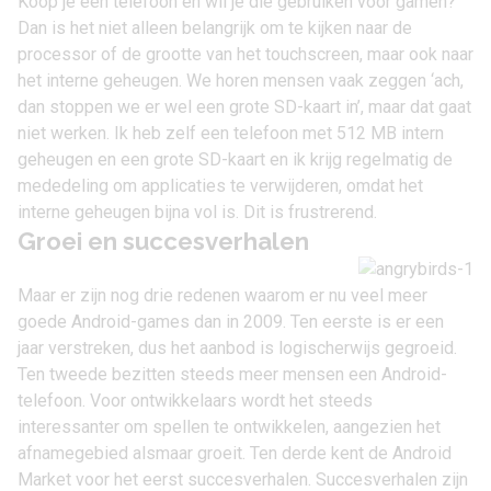
Koop je een telefoon en wil je die gebruiken voor gamen?
Dan is het niet alleen belangrijk om te kijken naar de
processor of de grootte van het touchscreen, maar ook naar
het interne geheugen. We horen mensen vaak zeggen ‘ach,
dan stoppen we er wel een grote SD-kaart in’, maar dat gaat
niet werken. Ik heb zelf een telefoon met 512 MB intern
geheugen en een grote SD-kaart en ik krijg regelmatig de
mededeling om applicaties te verwijderen, omdat het
interne geheugen bijna vol is. Dit is frustrerend.
Groei en succesverhalen
Maar er zijn nog drie redenen waarom er nu veel meer
goede Android-games dan in 2009. Ten eerste is er een
jaar verstreken, dus het aanbod is logischerwijs gegroeid.
Ten tweede bezitten steeds meer mensen een Android-
telefoon. Voor ontwikkelaars wordt het steeds
interessanter om spellen te ontwikkelen, aangezien het
afnamegebied alsmaar groeit. Ten derde kent de Android
Market voor het eerst succesverhalen. Succesverhalen zijn