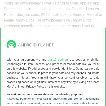
nodig om ontwikkelaars over de brug te tillen. Apple’s App
Store had al enkele succesverhalen (bijv. Doodle Jump en
Pocket God), en sinds 2010 heeft ook de Android Market er
eentje: Angry Birds. De ontwikkelaars van Angry Birds
verdienen namelijk een miljoen dollar per maand met de
Android-applicatie, alleen dankzij advertenties!
Verbeteringen
Er is nog genoeg ruimte voor verbeteringen, zoals andere
betalingsmogelijkheden in de Android Market (bijv. Paypal)
en de mogelijkheid om apps volledig op te slaan op een
With your agreement, we and
our 12 partners
use cookies or similar
SD-kaart. Gezien de groei van het afgelopen jaar durf ik te
technologies to store, access, and process personal data like your visit
voorspellen dat 2011 het jaar van de Android Market wordt.
on this website, IP addresses and cookie identifiers. Some partners do
Laat de goede games maar komen!
not ask for your consent to process your data and rely on their legitimate
business interest. You can withdraw your consent or object to data
processing based on legitimate interest at any time by clicking on “Learn
More” or in our Privacy Policy on this website.
We and our partners process data for the following purposes:
Analytics
, Functional
, Personalised advertising and content, advertising
and content measurement, audience research and services development
,