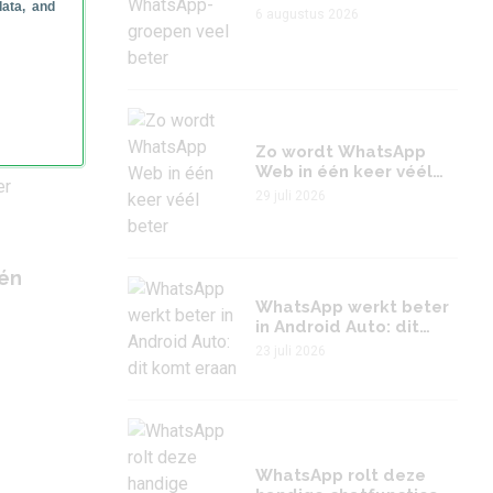
data, and
veel beter
6 augustus 2026
Zo wordt WhatsApp
Web in één keer véél
beter
29 juli 2026
én
WhatsApp werkt beter
in Android Auto: dit
komt eraan
23 juli 2026
WhatsApp rolt deze