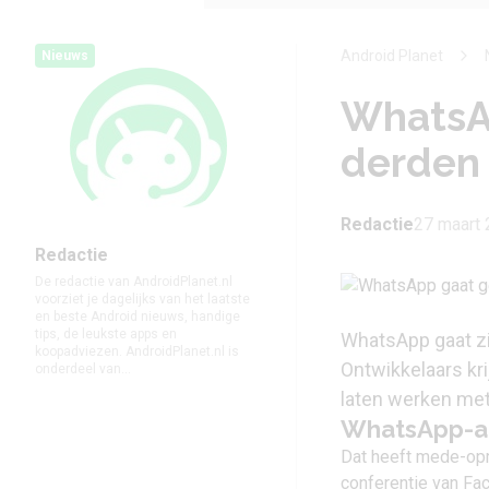
Android Planet
Nieuws
WhatsA
derden 
Redactie
27 maart 
Redactie
De redactie van AndroidPlanet.nl
voorziet je dagelijks van het laatste
en beste Android nieuws, handige
tips, de leukste apps en
WhatsApp
gaat z
koopadviezen. AndroidPlanet.nl is
Ontwikkelaars kr
onderdeel van...
laten werken met
WhatsApp-ap
Dat heeft mede-opr
conferentie van Fac