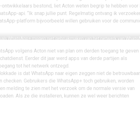
-ontwikkelaars bestond, liet Acton weten begrip te hebben voor 
tsApp-api. “Ik snap jullie punt. Regelmatig ontvang ik verzoeke
tsApp-platform bijvoorbeeld willen gebruiken voor de communi
oals WhatsApp+ mogen niet gebruikmaken van het netwerk van Whats
tsApp volgens Acton niet van plan om derden toegang te geven 
chatdienst. Eerder dit jaar werd apps van derde partijen als
oegang tot het netwerk ontzegd.
lokkade is dat WhatsApp naar eigen zeggen niet de betrouwbaa
n checken. Gebruikers die WhatsApp+ toch gebruiken, worden
een melding te zien met het verzoek om de normale versie van
aden. Als ze die installeren, kunnen ze wel weer berichten