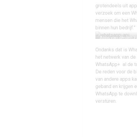
grotendeels uit app
verzoek om een Wha
mensen die het Wha
binnen hun bedrijf.”
Apps van derden z
Ondanks dat is Wha
het netwerk van de 
WhatsApp+
al de t
De reden voor de b
van andere apps ka
geband en krijgen 
WhatsApp te downlo
versturen.