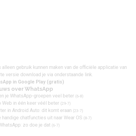
s alleen gebruik kunnen maken van de officiële applicatie van
e versie download je via onderstaande link.
sApp in Google Play
(gratis)
ieuws over WhatsApp
n je WhatsApp-groepen veel beter
(6-8)
Web in één keer véél beter
(29-7)
r in Android Auto: dit komt eraan
(23-7)
 handige chatfuncties uit naar Wear OS
(8-7)
WhatsApp: zo doe je dat
(6-7)