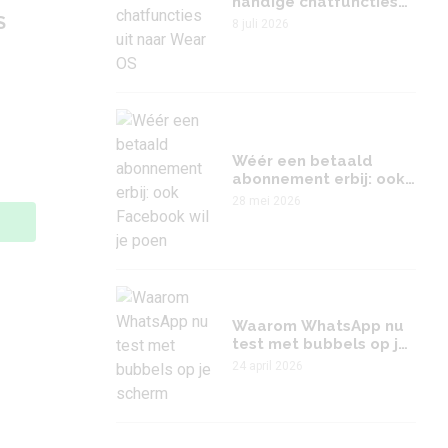
handige chatfuncties
uit naar Wear OS
S
8 juli 2026
Wéér een betaald
abonnement erbij: ook
Facebook wil je poen
28 mei 2026
Waarom WhatsApp nu
test met bubbels op je
scherm
24 april 2026