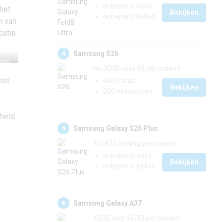
onbeperkt data
het
Bekijken
onbeperkt bellen
n van
catie
Samsung S26
4
App.
Nu 30GB voor €5 per maand
tot
40GB data
Bekijken
200 belminuten
rheid
Samsung Galaxy S26 Plus
5
Tot €10 korting per maand
onbeperkt data
Bekijken
onbeperkt bellen
Samsung Galaxy A37
6
40GB voor €6,50 per maand