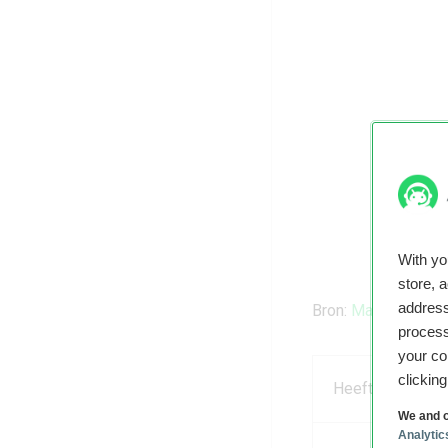
With y
store, 
address
Bron:
Mashable
process
your co
clickin
Heeft dit artikel
We and o
Analytic