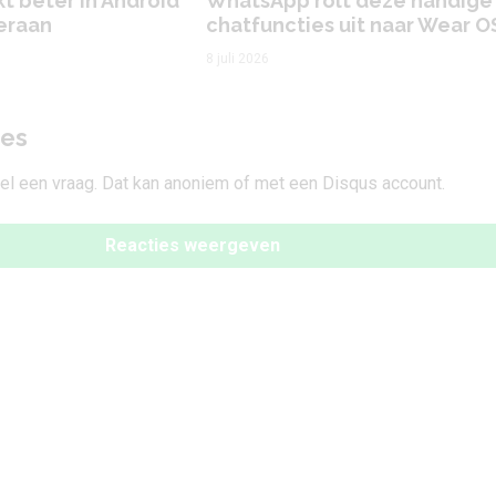
 beter in Android
WhatsApp rolt deze handige
 eraan
chatfuncties uit naar Wear O
8 juli 2026
ies
tel een vraag. Dat kan anoniem of met een Disqus account.
Reacties weergeven