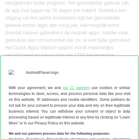
veelgebruikt onder jongeren. Het gemiddelde gebruik van
de app zou liggen op 16 dagen per maand. Ondanks een
stijging van het aantal installaties ligt het gemiddelde
gebruik echter lager dan vorig jaar, wat mogelijk komt
doordat nieuwe gebruikers de muziek-apps minder vaak
gebruiken dan consumenten die ze al een tijdje gebruiken.
Het Dutch Apps Market-rapport wordt maandelijks
gepubliceerd en bevat data van 1750 Nederlandse
consumenten, die worden ondervraagd in het Telecompaper
Consumer Panel.
Lees het laatste nieuws over WhatsApp
Een poll maken in WhatsApp? Vergeet deze 3 slimme tips
With your agreement, we and
our 12 partners
use cookies or similar
niet
(8-8)
technologies to store, access, and process personal data like your visit
Deze updates maken je WhatsApp-groepen veel beter
(6-8)
on this website, IP addresses and cookie identifiers. Some partners do
not ask for your consent to process your data and rely on their legitimate
Zo wordt WhatsApp Web in één keer véél beter
(29-7)
business interest. You can withdraw your consent or object to data
WhatsApp werkt beter in Android Auto: dit komt eraan
(23-7)
processing based on legitimate interest at any time by clicking on “Learn
WhatsApp rolt deze handige chatfuncties uit naar Wear OS
More” or in our Privacy Policy on this website.
(8-7)
We and our partners process data for the following purposes: