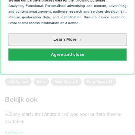
We and our partners process data for the following purposes:
Analytics
, Functional
, Personalised advertising and content, advertising
and content measurement, audience research and services development
,
Precise geolocation data, and identification through device scanning
,
Store and/or access information on a device
Heeft dit artikel je geholpen?
Learn More →
Reageer
Agree and close
Fabrikanten
Sony
Sony Xperia Z
Sony Xperia Z1
Bekijk ook
Software