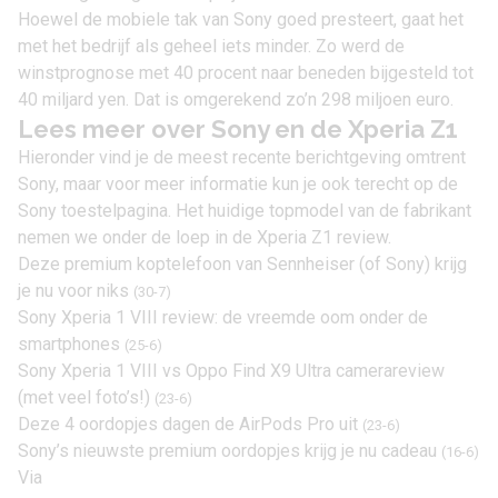
Hoewel de mobiele tak van Sony goed presteert, gaat het
met het bedrijf als geheel iets minder. Zo werd de
winstprognose met 40 procent naar beneden bijgesteld tot
40 miljard yen. Dat is omgerekend zo’n 298 miljoen euro.
Lees meer over Sony en de Xperia Z1
Hieronder vind je de meest recente berichtgeving omtrent
Sony, maar voor meer informatie kun je ook terecht op de
Sony
toestelpagina. Het huidige topmodel van de fabrikant
nemen we onder de loep in de
Xperia Z1 review
.
Deze premium koptelefoon van Sennheiser (of Sony) krijg
je nu voor niks
(30-7)
Sony Xperia 1 VIII review: de vreemde oom onder de
smartphones
(25-6)
Sony Xperia 1 VIII vs Oppo Find X9 Ultra camerareview
(met veel foto’s!)
(23-6)
Deze 4 oordopjes dagen de AirPods Pro uit
(23-6)
Sony’s nieuwste premium oordopjes krijg je nu cadeau
(16-6)
Via