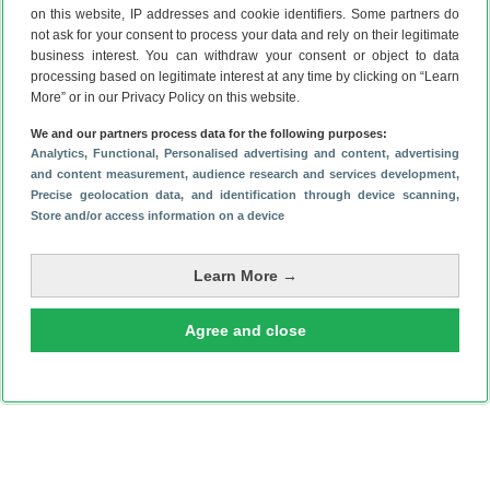
WhatsApp-berichten. In de Lifelog-app kun je namelijk per
on this website, IP addresses and cookie identifiers. Some partners do
not ask for your consent to process your data and rely on their legitimate
app instellen of de polsband trilt bij meldingen.
business interest. You can withdraw your consent or object to data
Voor die functionaliteiten betaal je echter flink: de
processing based on legitimate interest at any time by clicking on “Learn
SmartBand zal dit voorjaar verschijnen voor een adviesprijs
More” or in our Privacy Policy on this website.
van 99 euro. Een setje van drie polsbandjes in verschillende
We and our partners process data for the following purposes:
kleurencombinaties kost 24,99 euro.
Analytics
, Functional
, Personalised advertising and content, advertising
Sony Xperia Z1 Compact review en
and content measurement, audience research and services development
,
Precise geolocation data, and identification through device scanning
,
kopen
Store and/or access information on a device
Lees ook onze uitgebreide
Sony Xperia Z1 Compact
review
en bekijk onze
Sony Xperia Z1 Compact kopen
-
Learn More →
pagina, met de laatste prijzen en beste aanbiedingen.
Agree and close