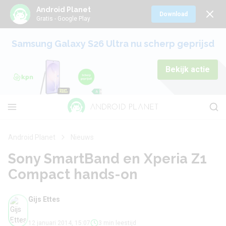
Android Planet
Download
Gratis - Google Play
Samsung Galaxy S26 Ultra nu scherp geprijsd
Bekijk actie
Android Planet
Nieuws
Sony SmartBand en Xperia Z1
Compact hands-on
Gijs Ettes
12 januari 2014, 15:07
3 min leestijd