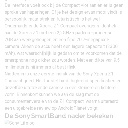
De interface voelt ook bij de Compact vlot aan en er is geen
sprake van haperingen. Of je het design ervan mooi vindt is
persoonlijk, maar strak en futuristisch is het wel.
Onderhuids is de Xperia Z1 Compact overigens identiek
aan de Xperia Z1 met een 2,2GHz-quadcore-processor,
2GB aan werkgeheugen en een fijne 20,7-megapixel-
camera. Alleen de accu heeft een lagere capaciteit (2300
mAh), wat waarschijnlijk is gedaan om te voorkomen dat de
smartphone nog dikker zou worden. Met een dikte van 9,5
millimeter is hij immers al best flink.
Niettemin is onze eerste indruk van de
Sony Xperia Z1
Compact
goed. Het toestel biedt high-end specificaties en
dezelfde uitstekende camera in een kleinere en lichtere
vorm. Binnenkort kunnen we aan de slag met de
consumentenversie van de Z1 Compact, waarna uiteraard
een uitgebreide review op AndroidPlanet volgt.
De Sony SmartBand nader bekeken