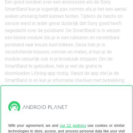
Een goed oordeel over een accessoire als de Sony
SmartBand kun je eigenlijk pas vormen als je het een aantal
weken uitvoerig hebt kunnen testen. Tijdens de hands-on
sessie werd in ieder geval duidelijk dat Sony goed heeft
nagedacht over de polsband. De SmartBand is in wezen
een kleine module die je in een rubberen en verstelbare
polsband naar keuze kunt klikken. Deze heb je in
verschillende kleuren, vormen en maten, al kun je de
module natuurlijk ook in je broekzak stoppen. Om de
SmartBand te gebruiken, heb je wel de gratis te
downloaden Lifelog-app nodig. Vanuit de app stel je de
SmartBand in en kun je informatie checken met betrekking
tot je slaapritme, het aantal afgelegde kilometers (en
eventueel de verbrande calorieën) en welke muziek je
regelmatig beluistert. Lifelog registreert ook wanneer je in
de auto zit en waar en wanneer je foto’s hebt geschoten.
Daarnaast is het handig dat de SmartBand je desgewenst
With your agreement, we and
our 12 partners
use cookies or similar
informeert over binnenkomende mails, sms’jes en
technologies to store, access, and process personal data like your visit