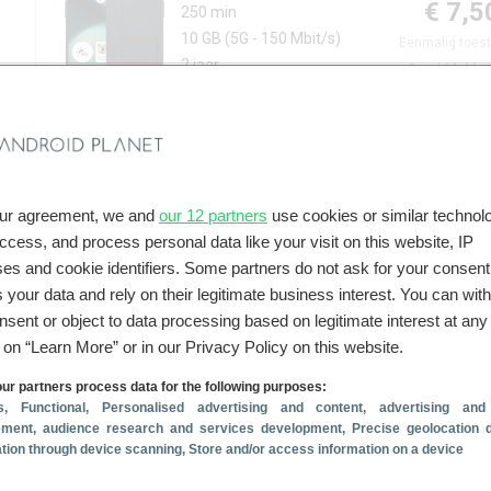
€ 7,5
250 min
10 GB
(5G - 150 Mbit/s)
Eenmalig toest
2 jaar
Gemiddeld p
Meer informatie
Prijsove
Nothing
Phone (3a) Lite
128 GB/5G
Zonder BKR
our agreement, we and
our 12 partners
use cookies or similar technolo
€ 5,0
onbeperkt min
access, and process personal data like your visit on this website, IP
10 GB
(5G - 200 Mbit/s)
Eenmalig toest
es and cookie identifiers. Some partners do not ask for your consent
2 jaar
Gemiddeld p
 your data and rely on their legitimate business interest. You can wit
nsent or object to data processing based on legitimate interest at any
g on “Learn More” or in our Privacy Policy on this website.
Meer informatie
Prijsove
ur partners process data for the following purposes:
s
, Functional
, Personalised advertising and content, advertising and
Nothing
Phone (3a) Lite
128 GB/5G
Zonder BKR
ment, audience research and services development
, Precise geolocation 
cation through device scanning
, Store and/or access information on a device
€ 8,1
onbeperkt min
40 GB
(5G - 75 Mbit/s)
Eenmalig toest