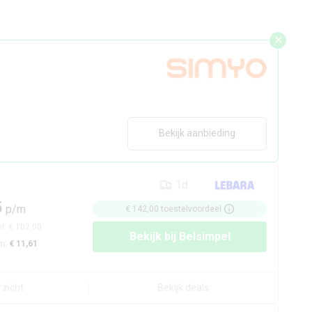
✕
Bekijk aanbieding
1d
5
p/m
€ 142,00
toestelvoordeel
el:
€ 102,00
Bekijk bij
Belsimpel
m:
€ 11,61
rzicht
Bekijk deals