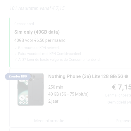
101
resultaten
vanaf
€ 7,15
Gesponsord
Sim only (40GB data)
40GB voor €6,50 per maand
✓
Betrouwbaar KPN netwerk
✓
Extra voordeel met KPN Combivoordeel
✓
Al 37 keer de beste volgens de Consumentenbond!
Nothing
Phone (3a) Lite
128 GB/5G
Zonder BKR
€ 7,1
250 min
40 GB
(5G - 75 Mbit/s)
Eenmalig toest
2 jaar
Gemiddeld p/
Meer informatie
Prijsove