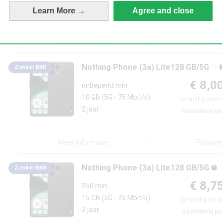
2 jaar
Learn More →
Agree and close
Gemiddeld p/
Meer informatie
Prijsove
Nothing
Phone (3a) Lite
128 GB/5G
Zonder BKR
€ 8,0
onbeperkt min
10 GB
(5G - 75 Mbit/s)
Eenmalig toest
2 jaar
Gemiddeld p/
Meer informatie
Prijsove
Nothing
Phone (3a) Lite
128 GB/5G
Zonder BKR
€ 8,7
250 min
15 GB
(5G - 75 Mbit/s)
Eenmalig toest
2 jaar
Gemiddeld p/