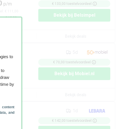
0
p/m
€ 133,00
toestelvoordeel
el:
€ 111,00
Bekijk bij
Belsimpel
/m:
€ 12,33
rzicht
Bekijk deals
5d
gies to
0
p/m
€ 70,00
toestelvoordeel
el:
€ 174,00
 to
Bekijk bij
Mobiel.nl
/m:
€ 12,45
hdraw
 time by
rzicht
Bekijk deals
 content
1d
data, and
5
p/m
€ 142,00
toestelvoordeel
el:
€ 102,00