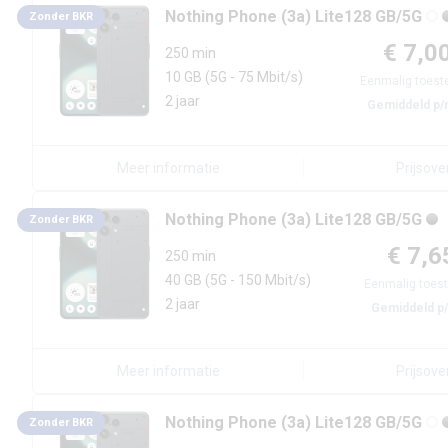
Nothing
Phone (3a) Lite
128 GB/5G
Zonder BKR
€ 7,0
250 min
10 GB
(5G - 75 Mbit/s)
Eenmalig toest
2 jaar
Gemiddeld p/
Meer informatie
Prijsove
Nothing
Phone (3a) Lite
128 GB/5G
Zonder BKR
€ 7,6
250 min
40 GB
(5G - 150 Mbit/s)
Eenmalig toest
2 jaar
Gemiddeld p
Meer informatie
Prijsove
Nothing
Phone (3a) Lite
128 GB/5G
Zonder BKR