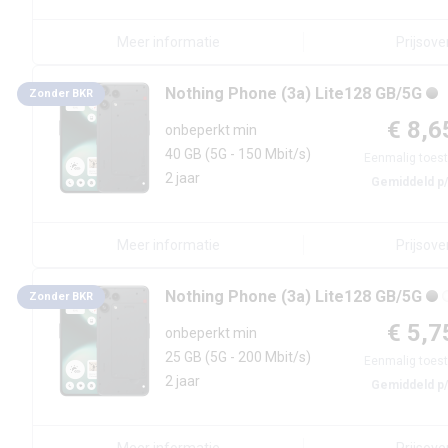
Meer informatie
Prijsove
Nothing
Phone (3a) Lite
128 GB/5G
Zonder BKR
€ 8,6
onbeperkt min
40 GB
(5G - 150 Mbit/s)
Eenmalig toest
2 jaar
Gemiddeld p
Meer informatie
Prijsove
Nothing
Phone (3a) Lite
128 GB/5G
Zonder BKR
€ 5,7
onbeperkt min
25 GB
(5G - 200 Mbit/s)
Eenmalig toest
2 jaar
Gemiddeld p