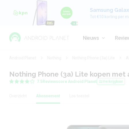
Samsung Galaxy
Tot €10 korting per m
Nieuws
Revie
Android Planet
Nothing
Nothing Phone (3a) Lite
A
Nothing Phone (3a) Lite kopen me
7.5
Reviewscore Android Planet
Verkrijgbaar
Overzicht
Abonnement
Los toestel