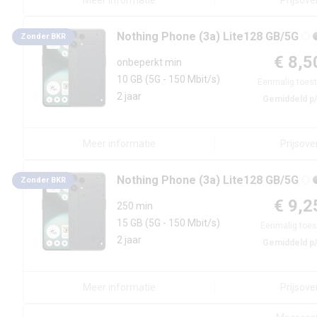
Meer informatie
Prijsove
Nothing
Phone (3a) Lite
128 GB/5G
Zonder BKR
€ 8,5
onbeperkt min
10 GB
(5G - 150 Mbit/s)
Eenmalig toest
2 jaar
Gemiddeld p
Meer informatie
Prijsove
Nothing
Phone (3a) Lite
128 GB/5G
Zonder BKR
€ 9,2
250 min
15 GB
(5G - 150 Mbit/s)
Eenmalig toes
2 jaar
Gemiddeld p
Meer informatie
Prijsove