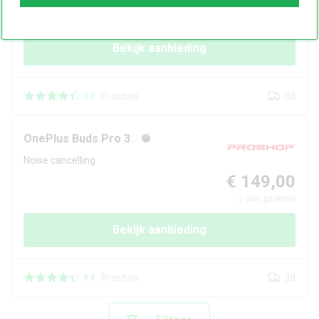
€ 149,00
2
jaar garantie
Bekijk aanbieding
Proshop
3d
8.8
OnePlus
Buds Pro 3
Noise cancelling
€ 149,00
2
jaar garantie
Bekijk aanbieding
Proshop
3d
8.8