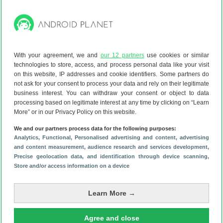
✓
Extra voordeel met KPN Combivoordeel
✓
Al 37 keer de beste volgens de Consumentenbond!
Bekijk aanbieding
With your agreement, we and
our 12 partners
use cookies or similar
technologies to store, access, and process personal data like your visit
OnePlus
Buds Pro 3
on this website, IP addresses and cookie identifiers. Some partners do
Noise cancelling
not ask for your consent to process your data and rely on their legitimate
business interest. You can withdraw your consent or object to data
€ 129,00
processing based on legitimate interest at any time by clicking on “Learn
2
jaar garantie
More” or in our Privacy Policy on this website.
We and our partners process data for the following purposes:
Bekijk aanbieding
Analytics
, Functional
, Personalised advertising and content, advertising
and content measurement, audience research and services development
,
Precise geolocation data, and identification through device scanning
,
bol.com plaza
9d
5
Store and/or access information on a device
Learn More →
OnePlus
Buds Pro 3
Agree and close