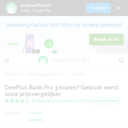
Android Planet
Download
Gratis - Google Play
Samsung Galaxy S26 Ultra nu scherp geprijsd
Bekijk actie
OnePlus
OnePlus Buds Pro 3
Prijzen
OnePlus Buds Pro 3 kopen? Gebruik eerst
onze prijsvergelijker
8.0
Reviewscore Android Planet
Verkrijgbaar
Overzicht
Prijzen