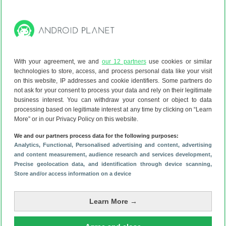
softwareschil willen.
Oppo Reno 6 (Pro) review op Android
Planet
With your agreement, we and
our 12 partners
use cookies or similar
We zijn uiteraard uitgebreid aan de slag geweest met dit
technologies to store, access, and process personal data like your visit
toestel en onze ervaringen check je dan ook in de
Oppo
on this website, IP addresses and cookie identifiers. Some partners do
not ask for your consent to process your data and rely on their legitimate
Reno 6 review
:
business interest. You can withdraw your consent or object to data
De Oppo Reno 6 en 6 Pro zien er erg fraai uit door de
processing based on legitimate interest at any time by clicking on “Learn
speciale matte afwerking. De normale Reno 6 is onze
More” or in our Privacy Policy on this website.
persoonlijke favoriet, omdat ‘ie door zijn vorm en rechte
We and our partners process data for the following purposes:
zijkanten net wat meer opvalt. De prestaties zijn prima,
Analytics
, Functional
, Personalised advertising and content, advertising
maar voor prijzen van respectievelijk 499 en 799 euro
and content measurement, audience research and services development
,
Precise geolocation data, and identification through device scanning
,
hadden we meer verwacht.
Store and/or access information on a device
Op geen enkel gebied gaan de Oppo Reno 6-telefoons
aan de leiding in de drukke en concurrerende
Learn More →
smartphonewereld. Ook scheppen bepaalde prijzen
bepaalde verwachtingen waaraan niet wordt voldaan.