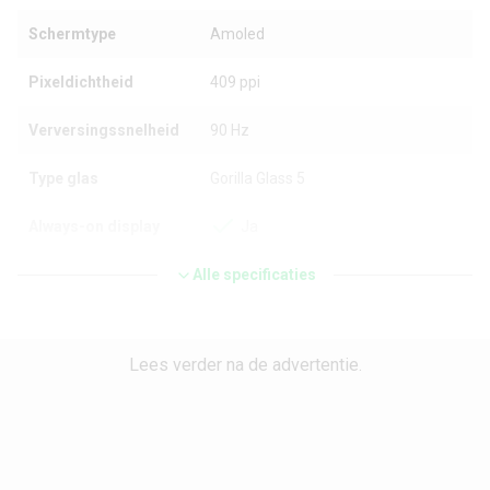
Schermtype
Amoled
Pixeldichtheid
409 ppi
Verversingssnelheid
90 Hz
Type glas
Gorilla Glass 5
Always-on display
Ja
Toetsenbordtype
Alle specificaties
Touchscreen
Processor en geheugen
Lees verder na de advertentie.
Chipset
MediaTek Dimensity 900 5G
CPU
ARM Cortex A78 & Cortex A55