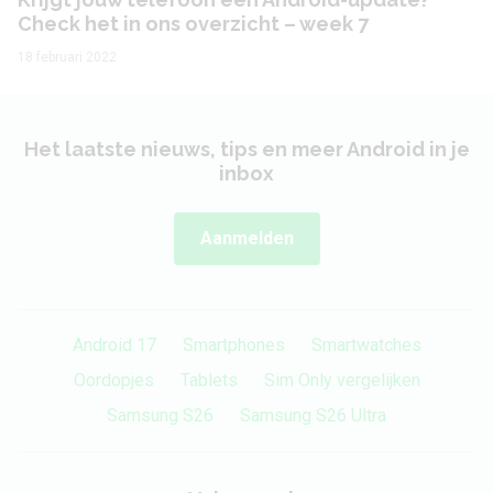
megapixel
Check het in ons overzicht – week 7
Camera 3 - Diafragma
f/2.4
18 februari 2022
Camera 3 -
Nee
Beeldstabilisatie
Het laatste nieuws, tips en meer Android in je
inbox
Camera 3 - Optische
Nee
zoom
Aanmelden
Camera voorkant
Aantal lenzen
1
Android 17
Smartphones
Smartwatches
Camera 1 - Aantal
Oordopjes
Tablets
Sim Only vergelijken
32 MP
megapixel
Samsung S26
Samsung S26 Ultra
Camera 1 - Type lens
Standaard