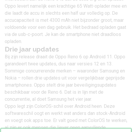
Oppo levert namelijk een krachtige 65 Watt-oplader mee en
die laadt de accu in slechts een half uur volledig op. De
accucapaciteit is met 4300 mAh niet bijzonder groot, maar
voldoende voor een dag gebruik. Het bedraad opladen gaat
via de usb-c-poort. Je kan de smartphone niet draadloos
opladen.
Drie jaar updates
Bij zijn release draait de Oppo Reno 6 op
Android 11
. Oppo
garandeert twee updates, dus naar versies 12 en 13.
Sommige concurrerende merken – waaronder
Samsung
en
Nokia
– rollen drie updates uit voor vergelijkbaar geprijsde
smartphones. Oppo stelt drie jaar beveiligingsupdates
beschikbaar voor de Reno 6. Dat is in lijn met de
concurrentie, al doet Samsung het vier jaar.
Oppo legt zijn ColorOS-schil over Android heen. Deze
softwareschil oogt en werkt wat anders dan stock-Android
en voegt ook apps toe. Er valt goed met ColorOS te werken,
al zijn er ook mensen die liever geen aanvullende