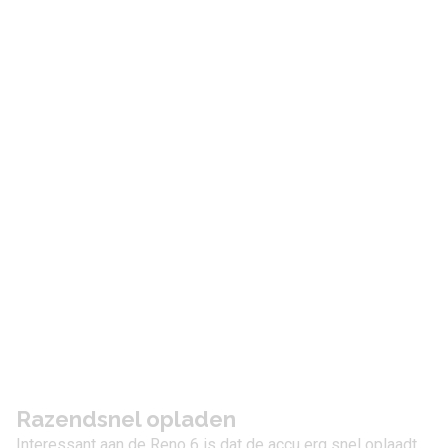
Razendsnel opladen
Interessant aan de Reno 6 is dat de accu erg snel oplaadt.