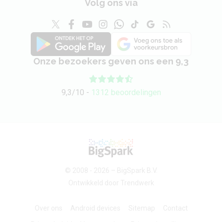
Volg ons via
Camera 1 - Diafragma
f/2.4
Camera 1 - Autofocus
Ja
Camera 1 -
1920 x 1080 (Full-HD)
Videoresolutie
Onze bezoekers geven ons een 9,3
Audio
9,3/10 -
1312 beoordelingen
3,5 mm hoofdtelefoon
Nee
aansluiting
Bluetooth stereo
Ja
(A2DP)
© 2008 - 2026 –
BigSpark B.V.
Speaker
Stereo
Ontwikkeld door
Trendwerk
Over ons
Android devices
Sitemap
Contact
Batterij