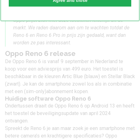
Agree and close
Waterdichtheid of draadloos opladen zijn bijvoorbeeld
features die we graag hadden gezien.
Oppo prijst zich met deze toestellen letterlijk uit de
markt. We raden daarom aan om te wachten totdat de
Reno 6 en Reno 6 Pro in prijs zijn gedaald, want dan
worden ze pas interessant.
Oppo Reno 6 release
De Oppo Reno 6 is vanaf 9 september in Nederland te
koop voor een adviesprijs van 499 euro. Het toestel is
beschikbaar in de kleuren Artic Blue (blauw) en Stellar Black
(zwart). Je kan de smartphone zowel los als in combinatie
met een (sim-only)abonnement kopen.
Huidige software Oppo Reno 6
Ondertussen draait de Oppo Reno 6 op Android 13 en heeft
het toestel de beveiligingsupdate van april 2024
ontvangen.
Spreekt de Reno 6 je aan maar zoek je een smartphone met
betere camera’s en krachtigere specificaties? Oppo