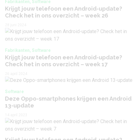
Flitser
Ja
Fabrikanten, Software
Krijgt jouw telefoon een Android-update?
Check het in ons overzicht – week 26
Flitstype
LED
28 juni 2024
Camera 2 - Type lens
Groothoeklens
Camera 2 - Aantal
8 MP
megapixel
Fabrikanten, Software
Krijgt jouw telefoon een Android-update?
Check het in ons overzicht – week 17
Camera 2 - Diafragma
f/2.2,
26 april 2024
Camera 2 -
Nee
Beeldstabilisatie
Software
Deze Oppo-smartphones krijgen een Android
Camera 2 - Optische
Nee
13-update
zoom
14 april 2023
Camera 3 - Type lens
Macrolens
Camera 3 - Aantal
2 MP
Krijgt jouw telefoon een Android-update?